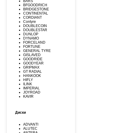
BARS
BFGOODRICH
BRIDGESTONE
CONTINENTAL
CORDIANT
Contyre
DOUBLECOIN
DOUBLESTAR
DUNLOP
DYNAMO
FORCELAND
FORTUNE
GENERAL TYRE
GISLAVED
GOODRIDE
GOODYEAR
GRIPMAX
GT RADIAL
HANKOOK
HIFLY
ILINK
IMPERIAL
JOYROAD
KAVIR
KUMHO
Kormoran
LANDSPIDER
Диски
LAUFENN
LEAO
LINGLONG
ADVANTI
MARSHAL
ALUTEC
MATADOR
ANTERA