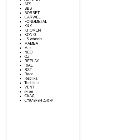
MAXXIS
ATS
MICHELIN
BBS
MIRAGE
BORBET
NEXEN
CARWEL
NITTO
FONDMETAL
NOKIAN
K&K
NOKIAN NORDMAN
KHOMEN
Nordman Nordman
KONIG
ONYX
LS wheels
PACE
MAMBA
PIRELLI
Mak
PIRELLI Formula
NEO
ROADCRUZA
OZ
ROADKING
REPLAY
ROADMARCH
RIAL
ROADSTONE
RST
ROTALLA
Race
SAILUN
Replika
SATOYA
Techline
SONIX
VENTI
SUNFULL
iFree
TIGAR
СКАД
TORERO
Стальные диски
TORQUE
TOURADOR
TOYO
TRACMAX
TRIANGLE
TUNGA
VIATTI
VREDЕSTEIN
WESTLAKE