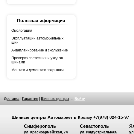
YOKOHAMA
АШК
БЕЛШИНА
Грузовая автошина
КАМА
Полезная иформация
Росава
Омологация
Эксплуатации автомобильных
шин
Аквапланирование и скольжение
Проверка состояния и уход за
шинами
Монтаж и демонтаж покрышки
Доставка
|
Гарантия
|
Шинные центры
::
Войти
Шинные центры
Автомаркет
в Крыму
+7(978) 024-15-97
Симферополь
Севастополь
Я
ул. Красноармейская, 74
ул. Индустриальная/
ул