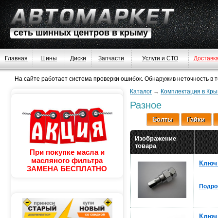
сеть шинных центров в крыму
Главная
Шины
Диски
Запчасти
Услуги и СТО
Доставк
На сайте работает система проверки ошибок. Обнаружив неточность в тек
Каталог
→
Комплектация в Кры
Разное
Болты
Гайки
Изображение
товара
При покупке масла и
масляного фильтра
Ключ
ЗАМЕНА БЕСПЛАТНО
Подро
Ключ