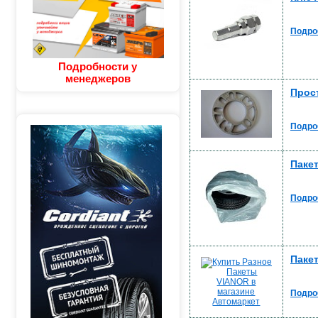
Подро
Подробности у
менеджеров
Прос
Подро
Паке
Подро
Паке
Подро