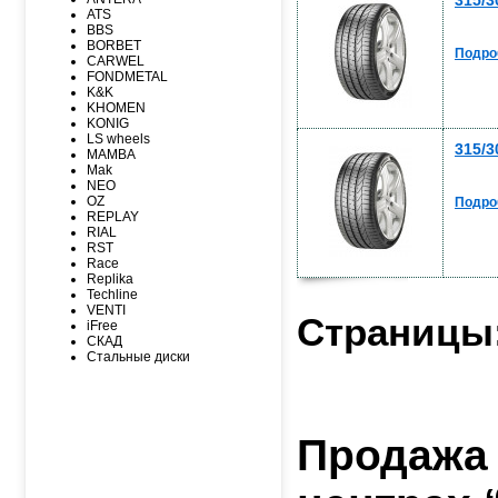
315/3
MICHELIN
ATS
MIRAGE
BBS
NEXEN
BORBET
NITTO
Подро
CARWEL
NOKIAN
FONDMETAL
NOKIAN NORDMAN
K&K
Nordman Nordman
KHOMEN
ONYX
KONIG
PACE
LS wheels
PIRELLI
315/3
MAMBA
PIRELLI Formula
Mak
ROADCRUZA
NEO
ROADKING
OZ
Подро
ROADMARCH
REPLAY
ROADSTONE
RIAL
ROTALLA
RST
SAILUN
Race
SATOYA
Replika
SONIX
Techline
SUNFULL
VENTI
TIGAR
Страницы
iFree
TORERO
СКАД
TORQUE
Стальные диски
TOURADOR
TOYO
TRACMAX
TRIANGLE
TUNGA
Продажа
VIATTI
VREDЕSTEIN
WESTLAKE
YOKOHAMA