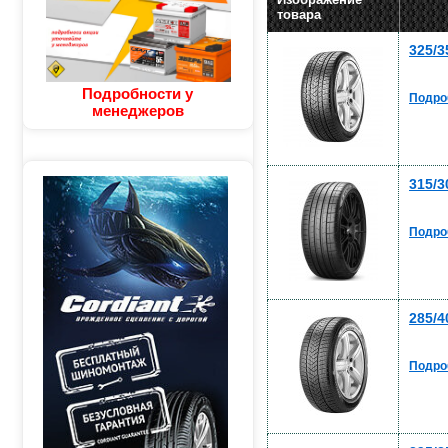
товара
325/3
Подробности у
Подро
менеджеров
315/3
Подро
285/4
Подро