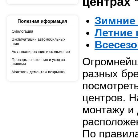
центрах 
АШК
БЕЛШИНА
Грузовая автошина
КАМА
Зимние
Росава
Полезная иформация
Летние
Омологация
Эксплуатации автомобильных
Всесез
шин
Аквапланирование и скольжение
Огромнейш
Проверка состояния и уход за
шинами
разных бре
Монтаж и демонтаж покрышки
посмотрет
центров. Н
монтажу и
располож
По правил