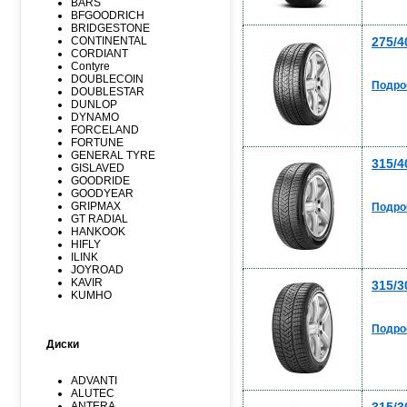
BARS
BFGOODRICH
BRIDGESTONE
275/4
CONTINENTAL
CORDIANT
Contyre
DOUBLECOIN
Подро
DOUBLESTAR
DUNLOP
DYNAMO
FORCELAND
FORTUNE
GENERAL TYRE
315/4
GISLAVED
GOODRIDE
GOODYEAR
GRIPMAX
Подро
GT RADIAL
HANKOOK
HIFLY
ILINK
JOYROAD
KAVIR
315/3
KUMHO
Kormoran
LANDSPIDER
Подро
LAUFENN
Диски
LEAO
LINGLONG
MARSHAL
ADVANTI
MATADOR
ALUTEC
MAXXIS
ANTERA