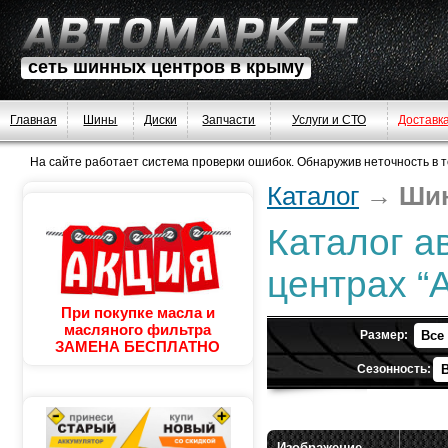
сеть шинных центров в крыму
Главная
Шины
Диски
Запчасти
Услуги и СТО
Доставк
На сайте работает система проверки ошибок. Обнаружив неточность в тек
Каталог
→
Ши
Каталог а
центрах “
При покупке масла и
масляного фильтра
Размер:
ЗАМЕНА БЕСПЛАТНО
Сезонность:
Изображение