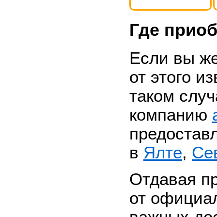
Где приоб
Если вы ж
от этого и
таком случ
компанию
предостав
в
Ялте
,
Се
Отдавая пр
от официал