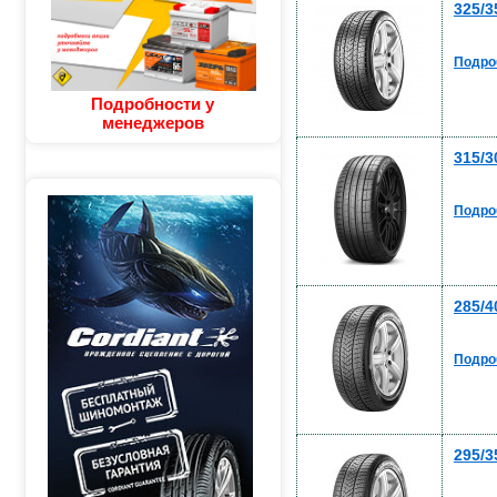
325/3
Подро
Подробности у
менеджеров
315/3
Подро
285/4
Подро
295/3