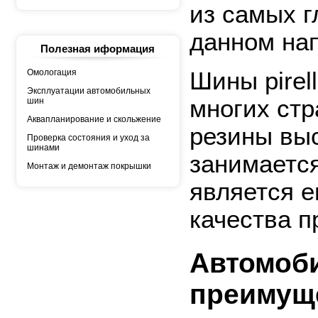
YOKOHAMA
из самых г
АШК
БЕЛШИНА
Грузовая автошина
данном на
КАМА
Полезная иформация
Росава
Шины pirel
Омологация
Эксплуатации автомобильных
многих стр
шин
Аквапланирование и скольжение
резины выс
Проверка состояния и уход за
шинами
занимается
Монтаж и демонтаж покрышки
является е
качества п
Автомоб
преимуще