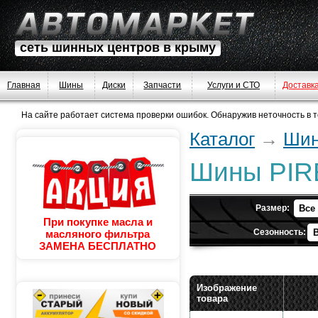
сеть шинных центров в крыму
Главная
Шины
Диски
Запчасти
Услуги и СТО
Доставк
На сайте работает система проверки ошибок. Обнаружив неточность в тек
Каталог
→
Шин
Шины PIR
Размер:
При покупке масла и
Сезонность:
масляного фильтра
ЗАМЕНА БЕСПЛАТНО
Изображение
товара