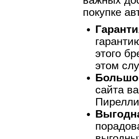
важных дос
покупке а
Гаранти
гарантию
этого б
этом сл
Большой
сайта ва
Пирелли:
Выгодна
порадов
выгодны