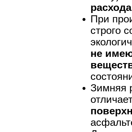
расхода
При про
строго 
экологи
не имею
вещест
состоян
Зимняя 
отличае
поверх
асфальт