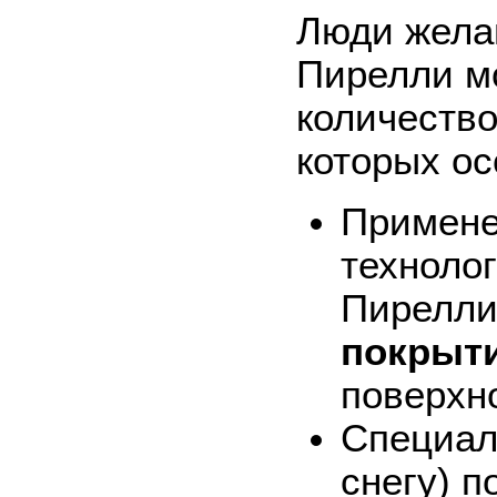
Люди жела
Пирелли м
количеств
которых ос
Примене
техноло
Пирелли
покрыт
поверхн
Специал
снегу) 