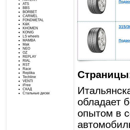
MAXXIS
Подро
ATS
MICHELIN
BBS
MIRAGE
BORBET
NEXEN
CARWEL
NITTO
FONDMETAL
NOKIAN
K&K
NOKIAN NORDMAN
315/3
KHOMEN
Nordman Nordman
KONIG
ONYX
LS wheels
PACE
MAMBA
Подро
PIRELLI
Mak
PIRELLI Formula
NEO
ROADCRUZA
OZ
ROADKING
REPLAY
ROADMARCH
RIAL
ROADSTONE
RST
ROTALLA
Race
SAILUN
Страницы
Replika
SATOYA
Techline
SONIX
VENTI
SUNFULL
iFree
TIGAR
Итальянск
СКАД
TORERO
Стальные диски
TORQUE
обладает б
TOURADOR
TOYO
TRACMAX
опытом в 
TRIANGLE
TUNGA
VIATTI
автомобил
VREDЕSTEIN
WESTLAKE