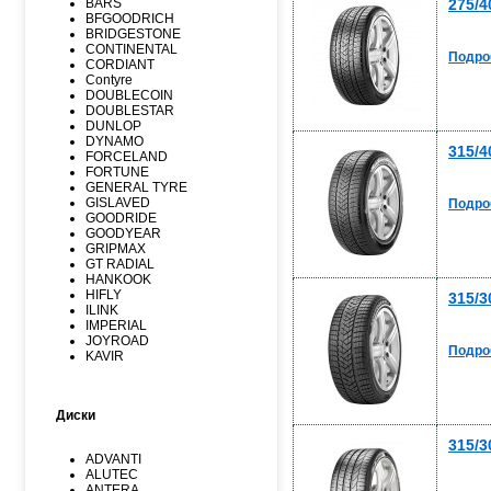
275/4
BARS
BFGOODRICH
BRIDGESTONE
CONTINENTAL
Подро
CORDIANT
Contyre
DOUBLECOIN
DOUBLESTAR
DUNLOP
DYNAMO
315/4
FORCELAND
FORTUNE
GENERAL TYRE
GISLAVED
Подро
GOODRIDE
GOODYEAR
GRIPMAX
GT RADIAL
HANKOOK
HIFLY
315/3
ILINK
IMPERIAL
JOYROAD
Подро
KAVIR
KUMHO
Kormoran
LANDSPIDER
Диски
LAUFENN
LEAO
315/3
LINGLONG
ADVANTI
MARSHAL
ALUTEC
MATADOR
ANTERA