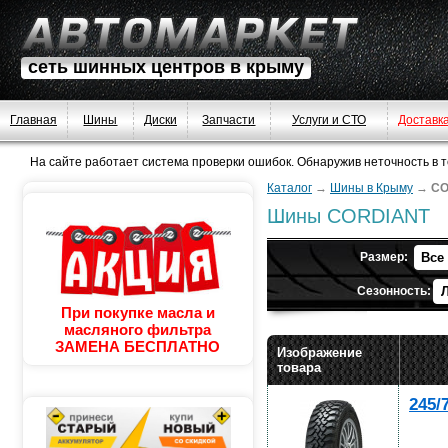
сеть шинных центров в крыму
Главная
Шины
Диски
Запчасти
Услуги и СТО
Доставк
На сайте работает система проверки ошибок. Обнаружив неточность в тек
Каталог
→
Шины в Крыму
→
CO
Шины CORDIANT
Размер:
Сезонность:
При покупке масла и
масляного фильтра
ЗАМЕНА БЕСПЛАТНО
Изображение
товара
245/