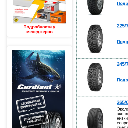
Подр
225/
Подробности у
менеджеров
Подр
245/
Подр
265/
Эколо
экспл
низк
сопро
счёт 