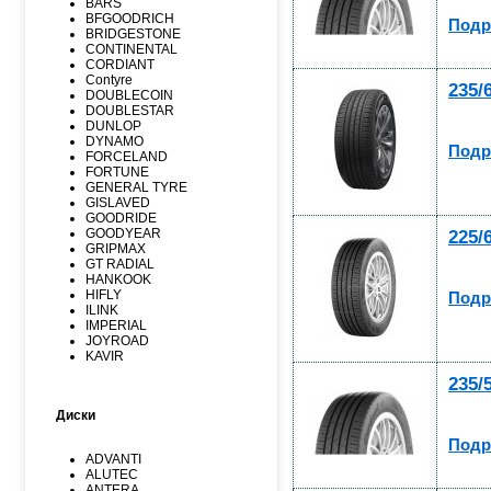
BARS
BFGOODRICH
Подр
BRIDGESTONE
CONTINENTAL
CORDIANT
Contyre
235/
DOUBLECOIN
DOUBLESTAR
DUNLOP
DYNAMO
Подр
FORCELAND
FORTUNE
GENERAL TYRE
GISLAVED
GOODRIDE
GOODYEAR
225/
GRIPMAX
GT RADIAL
HANKOOK
HIFLY
Подр
ILINK
IMPERIAL
JOYROAD
KAVIR
KUMHO
235/
Kormoran
LANDSPIDER
Диски
LAUFENN
LEAO
Подр
LINGLONG
ADVANTI
MARSHAL
ALUTEC
MATADOR
ANTERA