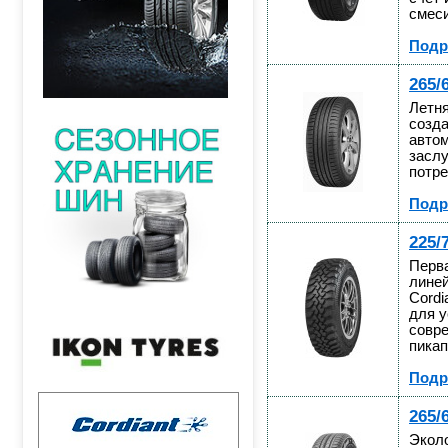
смеси
Подр
265/
Летня
созда
автом
засл
потре
Подр
225/
Перв
линей
Cordi
для у
совр
пикап
Подр
265/
Эколо