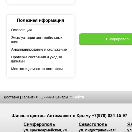
YOKOHAMA
АШК
БЕЛШИНА
Грузовая автошина
КАМА
Полезная иформация
Росава
Омологация
Эксплуатации автомобильных
Симферополь
шин
Аквапланирование и скольжение
Проверка состояния и уход за
шинами
Монтаж и демонтаж покрышки
Доставка
|
Гарантия
|
Шинные центры
::
Войти
Шинные центры
Автомаркет
в Крыму
+7(978) 024-15-97
Симферополь
Севастополь
Я
ул. Красноармейская, 74
ул. Индустриальная/
ул