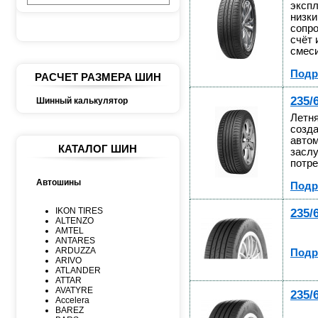
экспл
низк
сопро
счёт 
смеси
Подр
РАСЧЕТ РАЗМЕРА ШИН
235/
Шинный калькулятор
Летня
созда
автом
КАТАЛОГ ШИН
засл
потре
Автошины
Подр
IKON TIRES
235/
ALTENZO
AMTEL
ANTARES
ARDUZZA
Подр
ARIVO
ATLANDER
ATTAR
AVATYRE
235/
Accelera
BAREZ