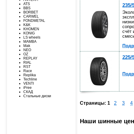
MAXXIS
ATS
235/
MICHELIN
BBS
MIRAGE
Эколо
BORBET
NEXEN
CARWEL
экспл
NITTO
FONDMETAL
низк
NOKIAN
K&K
NOKIAN NORDMAN
сопро
KHOMEN
Nordman Nordman
счёт 
KONIG
ONYX
смеси
LS wheels
PACE
MAMBA
PIRELLI
Подр
Mak
PIRELLI Formula
NEO
ROADCRUZA
OZ
ROADKING
225/
REPLAY
ROADMARCH
RIAL
ROADSTONE
RST
ROTALLA
Race
SAILUN
Подр
Replika
SATOYA
Techline
SONIX
VENTI
SUNFULL
iFree
TIGAR
СКАД
TORERO
Стальные диски
TORQUE
TOURADOR
Страницы:
1
2
3
4
TOYO
TRACMAX
TRIANGLE
TUNGA
Наши шинные це
VIATTI
VREDЕSTEIN
WESTLAKE