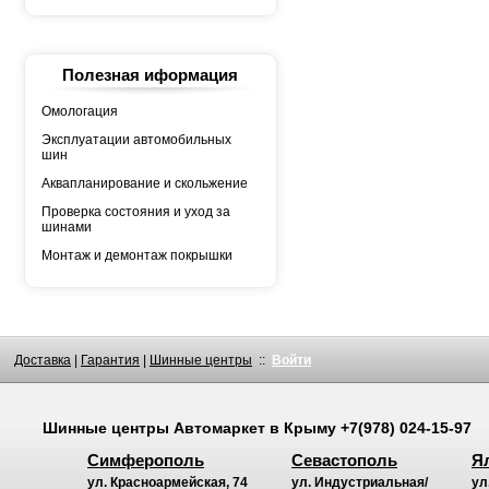
YOKOHAMA
АШК
БЕЛШИНА
Грузовая автошина
КАМА
Полезная иформация
Росава
Омологация
Эксплуатации автомобильных
шин
Аквапланирование и скольжение
Проверка состояния и уход за
шинами
Монтаж и демонтаж покрышки
Доставка
|
Гарантия
|
Шинные центры
::
Войти
Шинные центры
Автомаркет
в Крыму
+7(978) 024-15-97
Симферополь
Севастополь
Я
ул. Красноармейская, 74
ул. Индустриальная/
ул