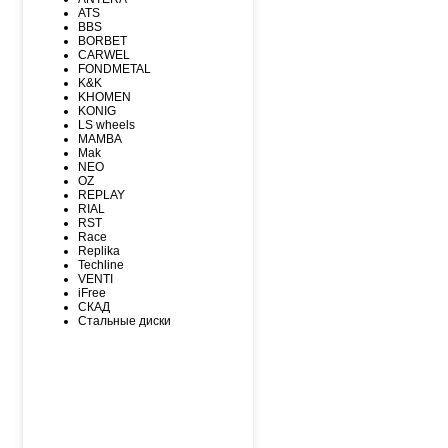
MAXXIS
ATS
MICHELIN
BBS
MIRAGE
BORBET
NEXEN
CARWEL
NITTO
FONDMETAL
NOKIAN
K&K
NOKIAN NORDMAN
KHOMEN
Nordman Nordman
KONIG
ONYX
LS wheels
PACE
MAMBA
PIRELLI
Mak
PIRELLI Formula
NEO
ROADCRUZA
OZ
ROADKING
REPLAY
ROADMARCH
RIAL
ROADSTONE
RST
ROTALLA
Race
SAILUN
Replika
SATOYA
Techline
SONIX
VENTI
SUNFULL
iFree
TIGAR
СКАД
TORERO
Стальные диски
TORQUE
TOURADOR
TOYO
TRACMAX
TRIANGLE
TUNGA
VIATTI
VREDЕSTEIN
WESTLAKE