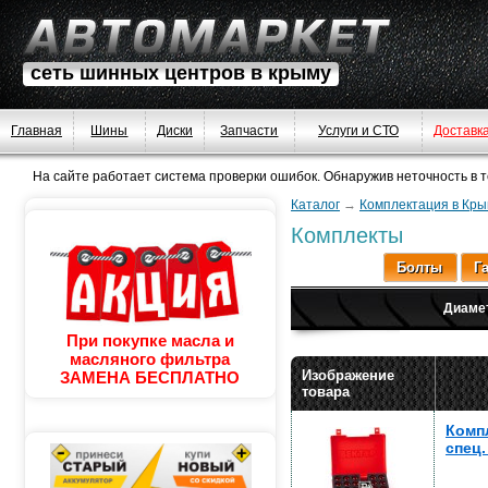
сеть шинных центров в крыму
Главная
Шины
Диски
Запчасти
Услуги и СТО
Доставк
На сайте работает система проверки ошибок. Обнаружив неточность в тек
Каталог
→
Комплектация в Кры
Комплекты
Болты
Г
Диаме
При покупке масла и
масляного фильтра
Изображение
ЗАМЕНА БЕСПЛАТНО
товара
Компл
спец.