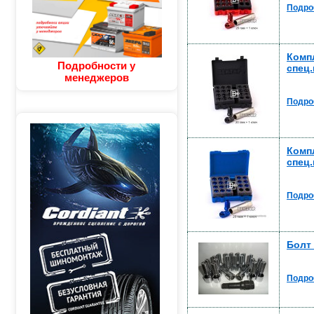
Подро
Компл
Подробности у
спец.
менеджеров
Подро
Компл
спец.
Подро
Болт 
Подро