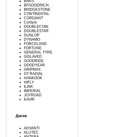
BARS
BFGOODRICH
BRIDGESTONE
CONTINENTAL
CORDIANT
Contyre
DOUBLECOIN
DOUBLESTAR
DUNLOP
DYNAMO
FORCELAND
FORTUNE
GENERAL TYRE
GISLAVED
GOODRIDE
GOODYEAR
GRIPMAX
GT RADIAL
HANKOOK
HIFLY
ILINK
IMPERIAL
JOYROAD
KAVIR
KUMHO
Kormoran
LANDSPIDER
Диски
LAUFENN
LEAO
LINGLONG
ADVANTI
MARSHAL
ALUTEC
MATADOR
ANTERA