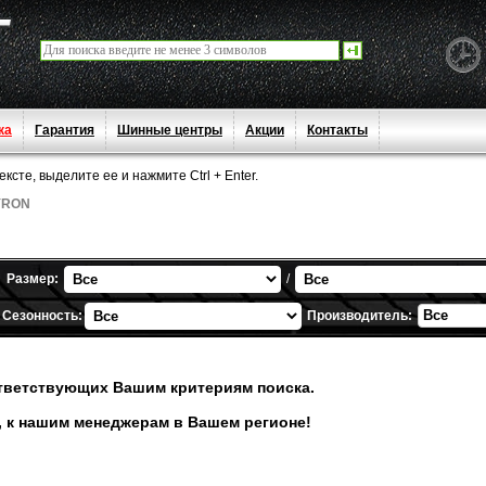
ка
Гарантия
Шинные центры
Акции
Контакты
сте, выделите ее и нажмите Ctrl + Enter.
YRON
Размер:
/
Все
Сезонность:
Производитель:
тветствующих Вашим критериям поиска.
, к нашим менеджерам в Вашем регионе!