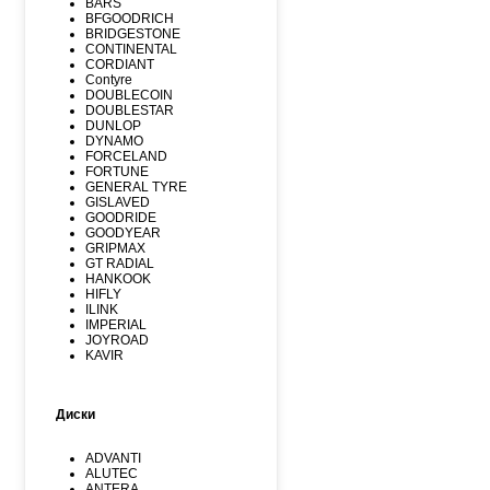
BARS
BFGOODRICH
BRIDGESTONE
CONTINENTAL
CORDIANT
Contyre
DOUBLECOIN
DOUBLESTAR
DUNLOP
DYNAMO
FORCELAND
FORTUNE
GENERAL TYRE
GISLAVED
GOODRIDE
GOODYEAR
GRIPMAX
GT RADIAL
HANKOOK
HIFLY
ILINK
IMPERIAL
JOYROAD
KAVIR
KUMHO
Kormoran
LANDSPIDER
Диски
LAUFENN
LEAO
LINGLONG
ADVANTI
MARSHAL
ALUTEC
MATADOR
ANTERA