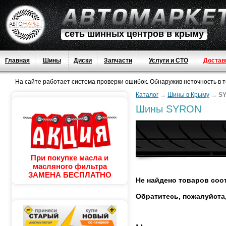
сеть шинных центров в крыму
Главная
Шины
Диски
Запчасти
Услуги и СТО
Достав
На сайте работает система проверки ошибок. Обнаружив неточность в тек
Каталог
→
Шины в Крыму
→
S
Шины SYRON
При покупке масла и
масляного фильтра
ЗАМЕНА БЕСПЛАТНО
Не найдено товаров соо
Обратитесь, пожалуйста