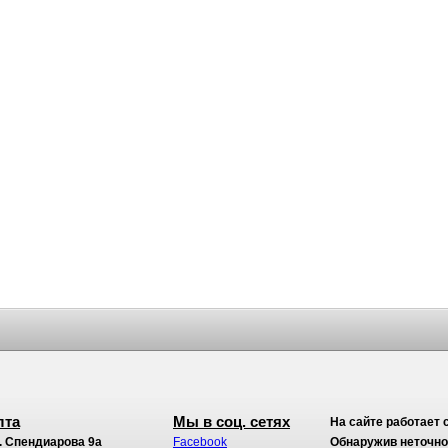
лта
Мы в соц. сетях
На сайте работает 
. Спендиарова 9а
Facebook
Обнаружив неточност