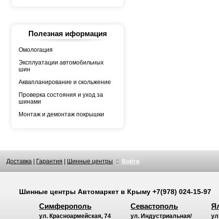
YOKOHAMA
АШК
БЕЛШИНА
Грузовая автошина
КАМА
Полезная иформация
Росава
Омологация
Эксплуатации автомобильных
шин
Аквапланирование и скольжение
Проверка состояния и уход за
шинами
Монтаж и демонтаж покрышки
Доставка
|
Гарантия
|
Шинные центры
::
Войти
Шинные центры
Автомаркет
в Крыму
+7(978) 024-15-97
Симферополь
Севастополь
Я
ул. Красноармейская, 74
ул. Индустриальная/
ул