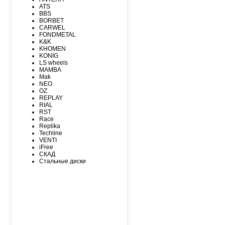
MAXXIS
ATS
MICHELIN
BBS
MIRAGE
BORBET
NEXEN
CARWEL
NITTO
FONDMETAL
NOKIAN
K&K
NOKIAN NORDMAN
KHOMEN
Nordman Nordman
KONIG
ONYX
LS wheels
PACE
MAMBA
PIRELLI
Mak
PIRELLI Formula
NEO
ROADCRUZA
OZ
ROADKING
REPLAY
ROADMARCH
RIAL
ROADSTONE
RST
ROTALLA
Race
SAILUN
Replika
SATOYA
Techline
SONIX
VENTI
SUNFULL
iFree
TIGAR
СКАД
TORERO
Стальные диски
TORQUE
TOURADOR
TOYO
TRACMAX
TRIANGLE
TUNGA
VIATTI
VREDЕSTEIN
WESTLAKE