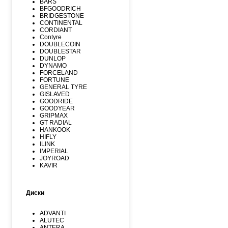
BARS
BFGOODRICH
BRIDGESTONE
CONTINENTAL
CORDIANT
Contyre
DOUBLECOIN
DOUBLESTAR
DUNLOP
DYNAMO
FORCELAND
FORTUNE
GENERAL TYRE
GISLAVED
GOODRIDE
GOODYEAR
GRIPMAX
GT RADIAL
HANKOOK
HIFLY
ILINK
IMPERIAL
JOYROAD
KAVIR
KUMHO
Kormoran
LANDSPIDER
Диски
LAUFENN
LEAO
LINGLONG
ADVANTI
MARSHAL
ALUTEC
MATADOR
ANTERA