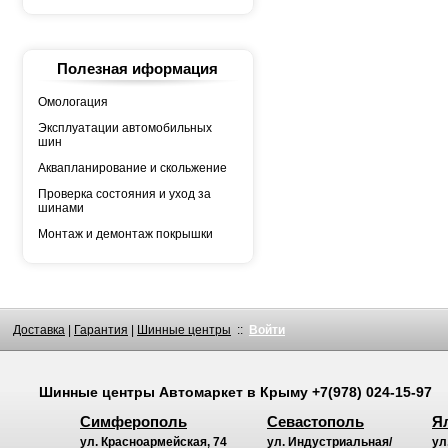
YOKOHAMA
АШК
БЕЛШИНА
Грузовая автошина
КАМА
Полезная иформация
Росава
Омологация
Эксплуатации автомобильных
шин
Аквапланирование и скольжение
Проверка состояния и уход за
шинами
Монтаж и демонтаж покрышки
Доставка
|
Гарантия
|
Шинные центры
::
Войти
Шинные центры
Автомаркет
в Крыму
+7(978) 024-15-97
Симферополь
Севастополь
Я
ул. Красноармейская, 74
ул. Индустриальная/
ул