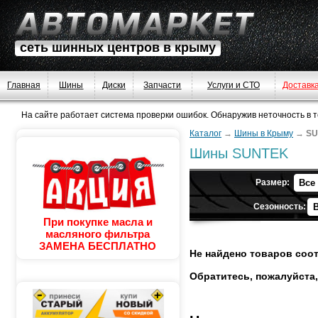
сеть шинных центров в крыму
Главная
Шины
Диски
Запчасти
Услуги и СТО
Доставк
На сайте работает система проверки ошибок. Обнаружив неточность в тек
Каталог
→
Шины в Крыму
→
SU
Шины SUNTEK
Размер:
Сезонность:
При покупке масла и
масляного фильтра
ЗАМЕНА БЕСПЛАТНО
Не найдено товаров соо
Обратитесь, пожалуйста