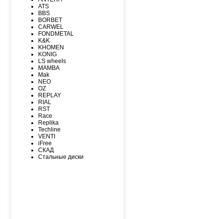
MAXXIS
ATS
MICHELIN
BBS
MIRAGE
BORBET
NEXEN
CARWEL
NITTO
FONDMETAL
NOKIAN
K&K
NOKIAN NORDMAN
KHOMEN
Nordman Nordman
KONIG
ONYX
LS wheels
PACE
MAMBA
PIRELLI
Mak
PIRELLI Formula
NEO
ROADCRUZA
OZ
ROADKING
REPLAY
ROADMARCH
RIAL
ROADSTONE
RST
ROTALLA
Race
SAILUN
Replika
SATOYA
Techline
SONIX
VENTI
SUNFULL
iFree
TIGAR
СКАД
TORERO
Стальные диски
TORQUE
TOURADOR
TOYO
TRACMAX
TRIANGLE
TUNGA
VIATTI
VREDЕSTEIN
WESTLAKE