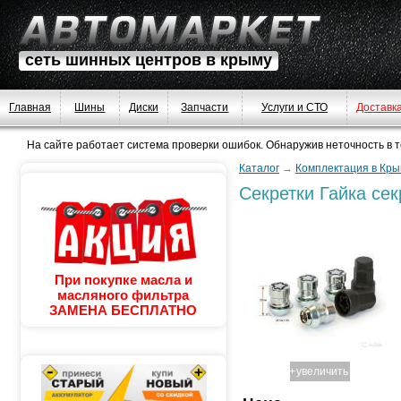
сеть шинных центров в крыму
Главная
Шины
Диски
Запчасти
Услуги и СТО
Доставк
На сайте работает система проверки ошибок. Обнаружив неточность в тек
Каталог
→
Комплектация в Кры
Секретки
Гайка сек
При покупке масла и
масляного фильтра
ЗАМЕНА БЕСПЛАТНО
+
увеличить