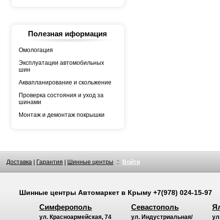
YOKOHAMA
АШК
БЕЛШИНА
Грузовая автошина
КАМА
Полезная иформация
Росава
Омологация
Эксплуатации автомобильных
шин
Аквапланирование и скольжение
Проверка состояния и уход за
шинами
Монтаж и демонтаж покрышки
Доставка
|
Гарантия
|
Шинные центры
::
Войти
Шинные центры
Автомаркет
в Крыму
+7(978) 024-15-97
Симферополь
Севастополь
Я
ул. Красноармейская, 74
ул. Индустриальная/
ул