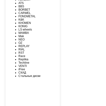
MAXXIS
ATS
MICHELIN
BBS
MIRAGE
BORBET
NEXEN
CARWEL
NITTO
FONDMETAL
NOKIAN
K&K
NOKIAN NORDMAN
KHOMEN
Nordman Nordman
KONIG
ONYX
LS wheels
PACE
MAMBA
PIRELLI
Mak
PIRELLI Formula
NEO
ROADCRUZA
OZ
ROADKING
REPLAY
ROADMARCH
RIAL
ROADSTONE
RST
ROTALLA
Race
SAILUN
Replika
SATOYA
Techline
SONIX
VENTI
SUNFULL
iFree
TIGAR
СКАД
TORERO
Стальные диски
TORQUE
TOURADOR
TOYO
TRACMAX
TRIANGLE
TUNGA
VIATTI
VREDЕSTEIN
WESTLAKE