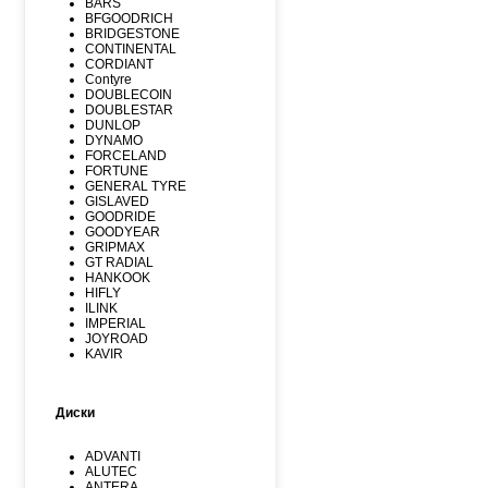
BARS
BFGOODRICH
BRIDGESTONE
CONTINENTAL
CORDIANT
Contyre
DOUBLECOIN
DOUBLESTAR
DUNLOP
DYNAMO
FORCELAND
FORTUNE
GENERAL TYRE
GISLAVED
GOODRIDE
GOODYEAR
GRIPMAX
GT RADIAL
HANKOOK
HIFLY
ILINK
IMPERIAL
JOYROAD
KAVIR
KUMHO
Kormoran
LANDSPIDER
Диски
LAUFENN
LEAO
LINGLONG
ADVANTI
MARSHAL
ALUTEC
MATADOR
ANTERA