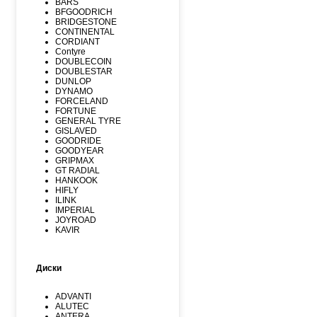
BARS
BFGOODRICH
BRIDGESTONE
CONTINENTAL
CORDIANT
Contyre
DOUBLECOIN
DOUBLESTAR
DUNLOP
DYNAMO
FORCELAND
FORTUNE
GENERAL TYRE
GISLAVED
GOODRIDE
GOODYEAR
GRIPMAX
GT RADIAL
HANKOOK
HIFLY
ILINK
IMPERIAL
JOYROAD
KAVIR
KUMHO
Kormoran
LANDSPIDER
Диски
LAUFENN
LEAO
LINGLONG
ADVANTI
MARSHAL
ALUTEC
MATADOR
ANTERA