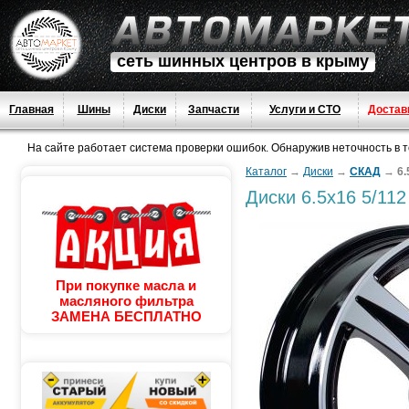
сеть шинных центров в крыму
Главная
Шины
Диски
Запчасти
Услуги и СТО
Достав
На сайте работает система проверки ошибок. Обнаружив неточность в тек
Каталог
→
Диски
→
СКАД
→
6
Диски
6.5x16 5/11
При покупке масла и
масляного фильтра
ЗАМЕНА БЕСПЛАТНО