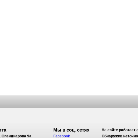
лта
Мы в соц. сетях
На сайте работает 
. Спендиарова 9а
Facebook
Обнаружив неточност