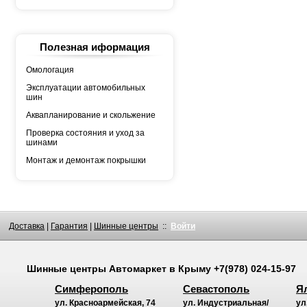
WESTLAKE
YOKOHAMA
АШК
БЕЛШИНА
Грузовая автошина
Полезная иформация
КАМА
Росава
Омологация
Эксплуатации автомобильных
шин
Аквапланирование и скольжение
Проверка состояния и уход за
шинами
Монтаж и демонтаж покрышки
Доставка
|
Гарантия
|
Шинные центры
::
Войти
Шинные центры
Автомаркет
в Крыму
+7(978) 024-15-97
Симферополь
Севастополь
Я
ул. Красноармейская, 74
ул. Индустриальная/
ул