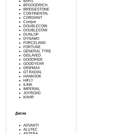
BARS
BFGOODRICH
BRIDGESTONE
CONTINENTAL
CORDIANT
Contyre
DOUBLECOIN
DOUBLESTAR
DUNLOP
DYNAMO
FORCELAND
FORTUNE
GENERAL TYRE
GISLAVED
GOODRIDE
GOODYEAR
GRIPMAX
GT RADIAL
HANKOOK
HIFLY
ILINK
IMPERIAL
JOYROAD
KAVIR
KUMHO
Kormoran
LANDSPIDER
Диски
LAUFENN
LEAO
LINGLONG
ADVANTI
MARSHAL
ALUTEC
MATADOR
ANTERA