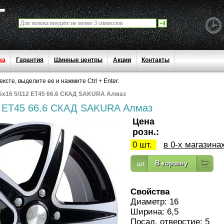
ка
Гарантия
Шинные центры
Акции
Контакты
сте, выделите ее и нажмите Ctrl + Enter.
.5x16 5/112 ET45 66.6 СКАД SAKURA Алмаз
2 ET45 66.6 СКАД SAKURA Алмаз
Цена
розн.:
0 шт.
в 0-х магазина
Свойства
Диаметр: 16
Ширина: 6,5
Посад. отверстие: 5