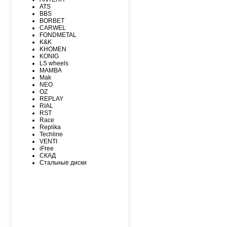
MAXXIS
ATS
MICHELIN
BBS
MIRAGE
BORBET
NEXEN
CARWEL
NITTO
FONDMETAL
NOKIAN
K&K
NOKIAN NORDMAN
KHOMEN
Nordman Nordman
KONIG
ONYX
LS wheels
PACE
MAMBA
PIRELLI
Mak
PIRELLI Formula
NEO
POWERTRAC
OZ
ROADCRUZA
REPLAY
ROADKING
RIAL
ROADMARCH
RST
ROADSTONE
Race
ROTALLA
Replika
SAILUN
Techline
SATOYA
VENTI
SONIX
iFree
SUNFULL
СКАД
TIGAR
Стальные диски
TORERO
TORQUE
TOURADOR
TOYO
TRACMAX
TRIANGLE
TUNGA
VIATTI
VREDЕSTEIN