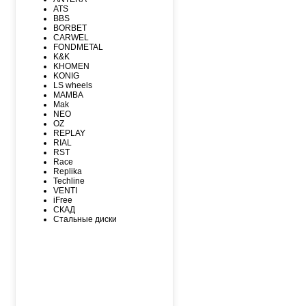
MAXXIS
ATS
MICHELIN
BBS
MIRAGE
BORBET
NEXEN
CARWEL
NITTO
FONDMETAL
NOKIAN
K&K
NOKIAN NORDMAN
KHOMEN
Nordman Nordman
KONIG
ONYX
LS wheels
PACE
MAMBA
PIRELLI
Mak
PIRELLI Formula
NEO
ROADCRUZA
OZ
ROADKING
REPLAY
ROADMARCH
RIAL
ROADSTONE
RST
ROTALLA
Race
SAILUN
Replika
SATOYA
Techline
SONIX
VENTI
SUNFULL
iFree
TIGAR
СКАД
TORERO
Стальные диски
TORQUE
TOURADOR
TOYO
TRACMAX
TRIANGLE
TUNGA
VIATTI
VREDЕSTEIN
WESTLAKE