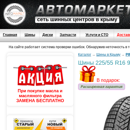
сеть шинных центров в крыму
Главная
Шины
Диски
Запчасти
Услуги и СТО
Достав
На сайте работает система проверки ошибок. Обнаружив неточность в тек
Каталог
→
Шины в Крыму
→
PI
Шины
225/55 R16 99
В подарок:
Расширенная гарантия
При покупке масла и
масляного фильтра
ЗАМЕНА БЕСПЛАТНО