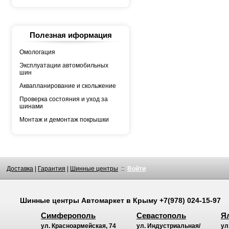
YOKOHAMA
АШК
БЕЛШИНА
Грузовая автошина
КАМА
Полезная иформация
Росава
Омологация
Эксплуатации автомобильных
шин
Аквапланирование и скольжение
Проверка состояния и уход за
шинами
Монтаж и демонтаж покрышки
Доставка
|
Гарантия
|
Шинные центры
::
Войти
Шинные центры
Автомаркет
в Крыму
+7(978) 024-15-97
Симферополь
Севастополь
Я
ул. Красноармейская, 74
ул. Индустриальная/
ул