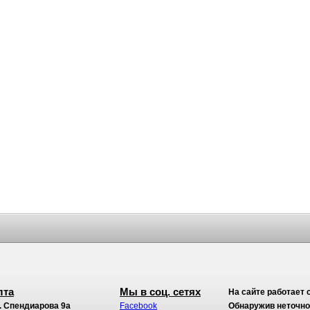
лта
Мы в соц. сетях
На сайте работает 
. Спендиарова 9а
Facebook
Обнаружив неточност