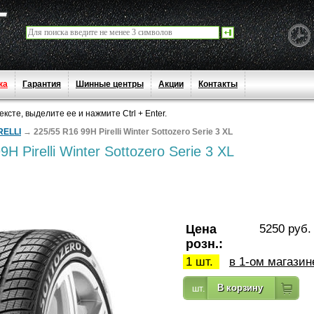
ка
Гарантия
Шинные центры
Акции
Контакты
сте, выделите ее и нажмите Ctrl + Enter.
RELLI
→
225/55 R16 99H Pirelli Winter Sottozero Serie 3 XL
H Pirelli Winter Sottozero Serie 3 XL
Цена
5250 руб.
розн.:
1 шт.
в 1-ом магазин