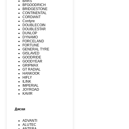
BARS
BFGOODRICH
BRIDGESTONE
CONTINENTAL
CORDIANT
Contyre
DOUBLECOIN
DOUBLESTAR
DUNLOP
DYNAMO
FORCELAND
FORTUNE
GENERAL TYRE
GISLAVED
GOODRIDE
GOODYEAR
GRIPMAX
GT RADIAL
HANKOOK
HIFLY
ILINK
IMPERIAL
JOYROAD
KAVIR
KUMHO
Kormoran
LANDSPIDER
Диски
LAUFENN
LEAO
LINGLONG
ADVANTI
MARSHAL
ALUTEC
MATADOR
ANTERA