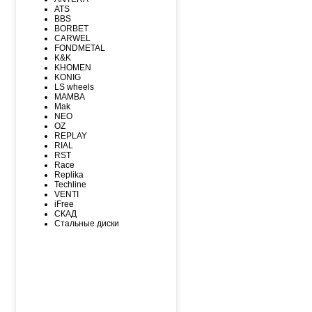
MAXXIS
ATS
MICHELIN
BBS
MIRAGE
BORBET
NEXEN
CARWEL
NITTO
FONDMETAL
NOKIAN
K&K
NOKIAN NORDMAN
KHOMEN
Nordman Nordman
KONIG
ONYX
LS wheels
PACE
MAMBA
PIRELLI
Mak
PIRELLI Formula
NEO
ROADCRUZA
OZ
ROADKING
REPLAY
ROADMARCH
RIAL
ROADSTONE
RST
ROTALLA
Race
SAILUN
Replika
SATOYA
Techline
SONIX
VENTI
SUNFULL
iFree
TIGAR
СКАД
TORERO
Стальные диски
TORQUE
TOURADOR
TOYO
TRACMAX
TRIANGLE
TUNGA
VIATTI
VREDЕSTEIN
WESTLAKE