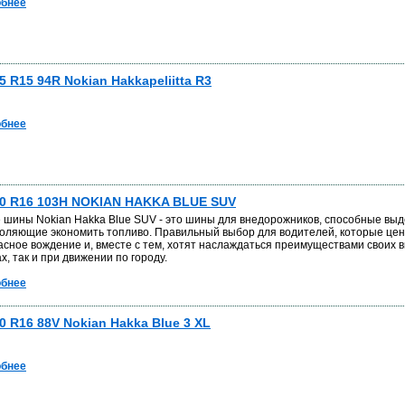
бнее
5 R15 94R Nokian Hakkapeliitta R3
бнее
70 R16 103H NOKIAN HAKKA BLUE SUV
 шины Nokian Hakka Blue SUV - это шины для внедорожников, способные выд
воляющие экономить топливо. Правильный выбор для водителей, которые це
асное вождение и, вместе с тем, хотят наслаждаться преимуществами своих 
х, так и при движении по городу.
бнее
0 R16 88V Nokian Hakka Blue 3 XL
бнее