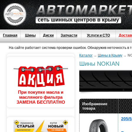
сеть шинных центров в крыму
Главная
Шины
Диски
Запчасти
Услуги и СТО
Достав
На сайте работает система проверки ошибок. Обнаружив неточность в тек
Каталог
→
Шины в Крыму
→
N
Шины NOKIAN
При покупке масла и
масляного фильтра
ЗАМЕНА БЕСПЛАТНО
Изображение
товара
205/5