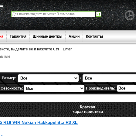
ка
Гарантия
Шинные центры
Акции
Контакты
сте, выделите ее и нажмите Ctrl + Enter.
OKIAN
Размер:
/
Все
Сезонность:
Производитель:
Краткая
характеристика
5 R16 94R Nokian Hakkapeliitta R3 XL