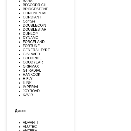
BARS
BFGOODRICH
BRIDGESTONE
CONTINENTAL
CORDIANT
Contyre
DOUBLECOIN
DOUBLESTAR
DUNLOP
DYNAMO
FORCELAND
FORTUNE
GENERAL TYRE
GISLAVED
GOODRIDE
GOODYEAR
GRIPMAX
GT RADIAL
HANKOOK
HIFLY
ILINK
IMPERIAL
JOYROAD
KAVIR
KUMHO
Kormoran
LANDSPIDER
Диски
LAUFENN
LEAO
LINGLONG
ADVANTI
MARSHAL
ALUTEC
MATADOR
ANTERA