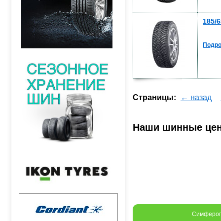
185/6
Подро
Страницы:
← назад
Наши шинные це
Симферо