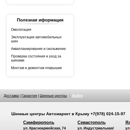
YOKOHAMA
АШК
БЕЛШИНА
Грузовая автошина
КАМА
Полезная иформация
Росава
Омологация
Эксплуатации автомобильных
шин
Аквапланирование и скольжение
Проверка состояния и уход за
шинами
Монтаж и демонтаж покрышки
Доставка
|
Гарантия
|
Шинные центры
::
Войти
Шинные центры
Автомаркет
в Крыму
+7(978) 024-15-97
Симферополь
Севастополь
Я
ул. Красноармейская, 74
ул. Индустриальная/
ул