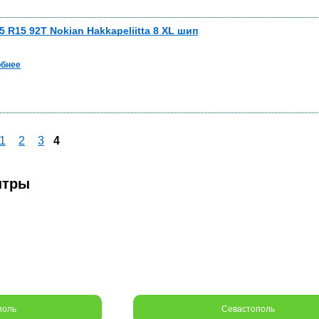
5 R15 92T Nokian Hakkapeliitta 8 XL шип
бнее
1
2
3
4
нтры
поль
Севастополь