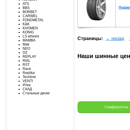
MAXXIS
ATS
MICHELIN
Подро
BBS
MIRAGE
BORBET
NEXEN
CARWEL
NITTO
FONDMETAL
NOKIAN
K&K
NOKIAN NORDMAN
KHOMEN
Nordman Nordman
KONIG
ONYX
LS wheels
PACE
Страницы:
← назад
MAMBA
PIRELLI
Mak
PIRELLI Formula
NEO
ROADCRUZA
OZ
ROADKING
Наши шинные це
REPLAY
ROADMARCH
RIAL
ROADSTONE
RST
ROTALLA
Race
SAILUN
Replika
SATOYA
Techline
SONIX
VENTI
SUNFULL
iFree
TIGAR
СКАД
TORERO
Стальные диски
TORQUE
TOURADOR
TOYO
TRACMAX
Симферополь
TRIANGLE
TUNGA
VIATTI
VREDЕSTEIN
WESTLAKE