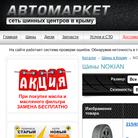
сеть шинных центров в крыму
Главная
Шины
Диски
Запчасти
Услуги и СТО
Доставк
На сайте работает система проверки ошибок. Обнаружив неточность в тек
Каталог
→
Шины в Крыму
→
NO
Шины NOKIAN
Размер:
Сезонность:
При покупке масла и
масляного фильтра
ЗАМЕНА БЕСПЛАТНО
Изображение
товара
215/6