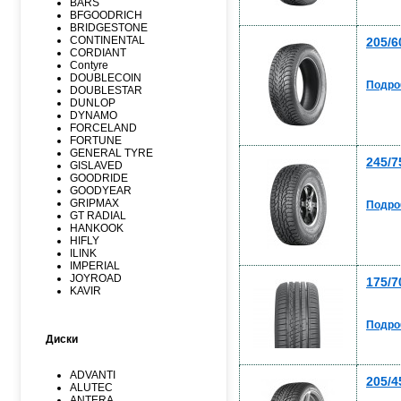
BARS
BFGOODRICH
BRIDGESTONE
CONTINENTAL
205/6
CORDIANT
Contyre
DOUBLECOIN
Подро
DOUBLESTAR
DUNLOP
DYNAMO
FORCELAND
FORTUNE
GENERAL TYRE
245/7
GISLAVED
GOODRIDE
GOODYEAR
GRIPMAX
Подро
GT RADIAL
HANKOOK
HIFLY
ILINK
IMPERIAL
JOYROAD
175/7
KAVIR
KUMHO
Kormoran
Подро
LANDSPIDER
Диски
LAUFENN
LEAO
LINGLONG
ADVANTI
MARSHAL
205/4
ALUTEC
MATADOR
ANTERA