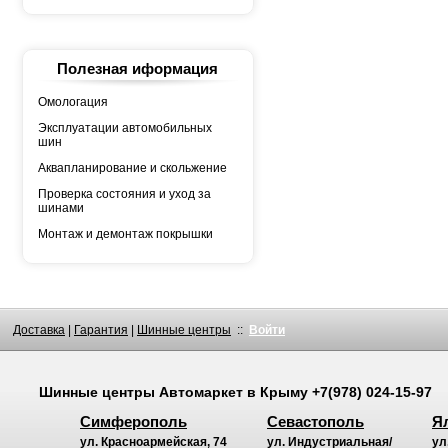
YOKOHAMA
АШК
БЕЛШИНА
Грузовая автошина
КАМА
Полезная иформация
Росава
Омологация
Эксплуатации автомобильных
шин
Аквапланирование и скольжение
Проверка состояния и уход за
шинами
Монтаж и демонтаж покрышки
Доставка
|
Гарантия
|
Шинные центры
::
Войти
Шинные центры
Автомаркет
в Крыму
+7(978) 024-15-97
Симферополь
Севастополь
Я
ул. Красноармейская, 74
ул. Индустриальная/
ул