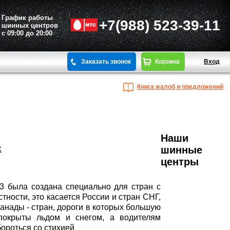
График работы
+7(988) 523-39-11
шинных центров
с 09:00 до 20:00
Заказать звонок
Корзина
Вход
Книга жалоб и предложений
Наши
х
шинные
центры
I3
была создана специально для стран с
тности, это касается России и стран СНГ,
анады - стран, дороги в которых большую
 покрыты льдом и снегом, а водителям
ороться со стихией
.