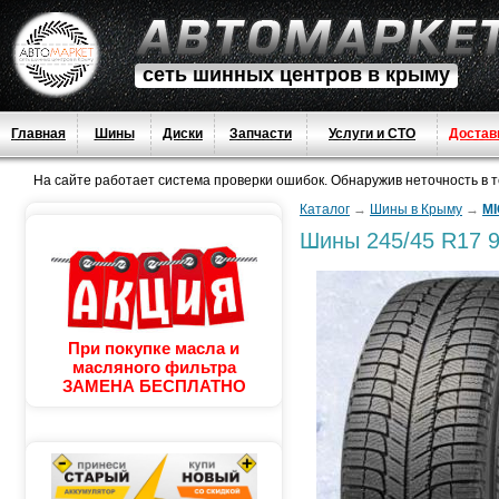
сеть шинных центров в крыму
Главная
Шины
Диски
Запчасти
Услуги и СТО
Достав
На сайте работает система проверки ошибок. Обнаружив неточность в тек
Каталог
→
Шины в Крыму
→
MI
Шины
245/45 R17 9
При покупке масла и
масляного фильтра
ЗАМЕНА БЕСПЛАТНО