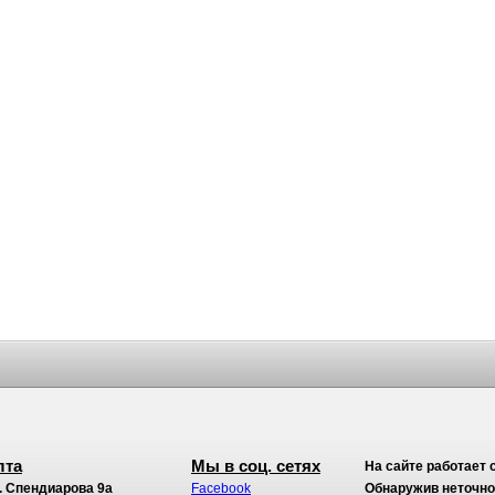
лта
Мы в соц. сетях
На сайте работает 
. Спендиарова 9а
Facebook
Обнаружив неточност