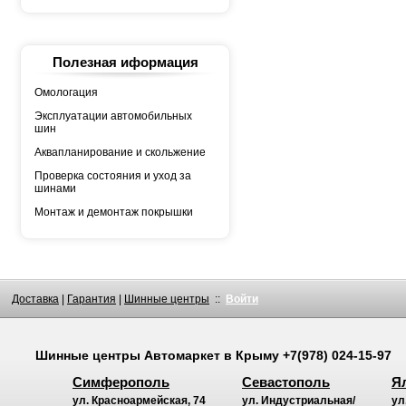
YOKOHAMA
АШК
БЕЛШИНА
Грузовая автошина
КАМА
Полезная иформация
Росава
Омологация
Эксплуатации автомобильных
шин
Аквапланирование и скольжение
Проверка состояния и уход за
шинами
Монтаж и демонтаж покрышки
Доставка
|
Гарантия
|
Шинные центры
::
Войти
Шинные центры
Автомаркет
в Крыму
+7(978) 024-15-97
Симферополь
Севастополь
Я
ул. Красноармейская, 74
ул. Индустриальная/
ул