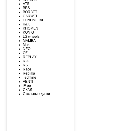
MAXXIS
ATS
MICHELIN
BBS
MIRAGE
BORBET
NEXEN
CARWEL
NITTO
FONDMETAL
NOKIAN
K&K
NOKIAN NORDMAN
KHOMEN
Nordman Nordman
KONIG
ONYX
LS wheels
PACE
MAMBA
PIRELLI
Mak
PIRELLI Formula
NEO
ROADCRUZA
OZ
ROADKING
REPLAY
ROADMARCH
RIAL
ROADSTONE
RST
ROTALLA
Race
SAILUN
Replika
SATOYA
Techline
SONIX
VENTI
SUNFULL
iFree
TIGAR
СКАД
TORERO
Стальные диски
TORQUE
TOURADOR
TOYO
TRACMAX
TRIANGLE
TUNGA
VIATTI
VREDЕSTEIN
WESTLAKE