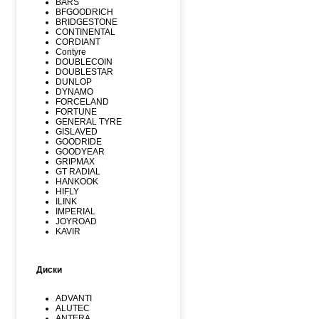
BARS
BFGOODRICH
BRIDGESTONE
CONTINENTAL
CORDIANT
Contyre
DOUBLECOIN
DOUBLESTAR
DUNLOP
DYNAMO
FORCELAND
FORTUNE
GENERAL TYRE
GISLAVED
GOODRIDE
GOODYEAR
GRIPMAX
GT RADIAL
HANKOOK
HIFLY
ILINK
IMPERIAL
JOYROAD
KAVIR
KUMHO
Kormoran
LANDSPIDER
Диски
LAUFENN
LEAO
LINGLONG
ADVANTI
MARSHAL
ALUTEC
MATADOR
ANTERA