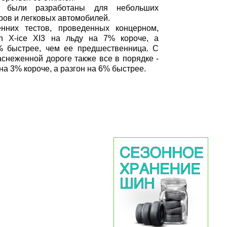
 были разработаны для небольших
ов и легковых автомобилей.
енних тестов, проведенных концерном,
in X-ice XI3 на льду на 7% короче, а
% быстрее, чем ее предшественница. С
аснеженной дороге также все в порядке -
на 3% короче, а разгон на 6% быстрее.