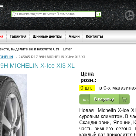
ка
Гарантия
Шинные центры
Акции
Контакты
сте, выделите ее и нажмите Ctrl + Enter.
CHELIN
→
245/45 R17 99H MICHELIN X-Ice XI3 XL
9H MICHELIN X-Ice XI3 XL
Цена
розн.:
0 шт.
в 0-х магазина
Новая
Michelin X-ice X
суровым климатом. В час
Скандинавии, Японии, К
часть зимнего сезона
каждый раз приходится б