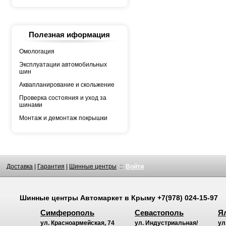
YOKOHAMA
АШК
БЕЛШИНА
Грузовая автошина
КАМА
Полезная иформация
Росава
Омологация
Эксплуатации автомобильных
шин
Аквапланирование и скольжение
Проверка состояния и уход за
шинами
Монтаж и демонтаж покрышки
Доставка
|
Гарантия
|
Шинные центры
::
Войти
Шинные центры
Автомаркет
в Крыму
+7(978) 024-15-97
Симферополь
Севастополь
Я
ул. Красноармейская, 74
ул. Индустриальная/
ул