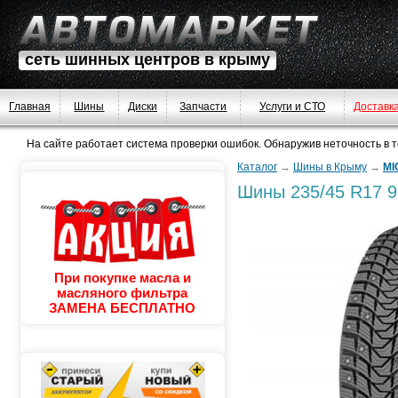
сеть шинных центров в крыму
Главная
Шины
Диски
Запчасти
Услуги и СТО
Доставк
На сайте работает система проверки ошибок. Обнаружив неточность в тек
Каталог
→
Шины в Крыму
→
MI
Шины
235/45 R17 
При покупке масла и
масляного фильтра
ЗАМЕНА БЕСПЛАТНО