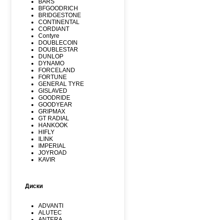
BARS
BFGOODRICH
BRIDGESTONE
CONTINENTAL
CORDIANT
Contyre
DOUBLECOIN
DOUBLESTAR
DUNLOP
DYNAMO
FORCELAND
FORTUNE
GENERAL TYRE
GISLAVED
GOODRIDE
GOODYEAR
GRIPMAX
GT RADIAL
HANKOOK
HIFLY
ILINK
IMPERIAL
JOYROAD
KAVIR
KUMHO
Kormoran
LANDSPIDER
Диски
LAUFENN
LEAO
LINGLONG
ADVANTI
MARSHAL
ALUTEC
MATADOR
ANTERA