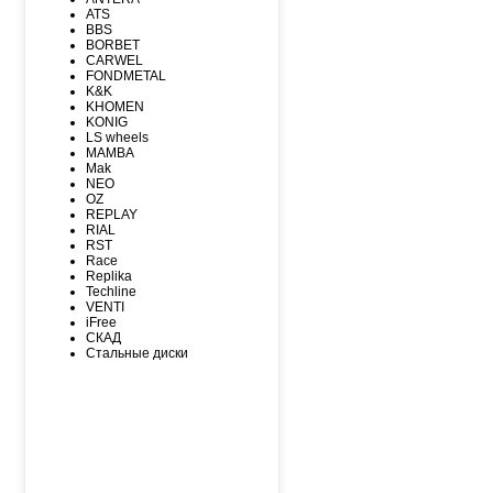
MAXXIS
ATS
MICHELIN
BBS
MIRAGE
BORBET
NEXEN
CARWEL
NITTO
FONDMETAL
NOKIAN
K&K
NOKIAN NORDMAN
KHOMEN
Nordman Nordman
KONIG
ONYX
LS wheels
PACE
MAMBA
PIRELLI
Mak
PIRELLI Formula
NEO
ROADCRUZA
OZ
ROADKING
REPLAY
ROADMARCH
RIAL
ROADSTONE
RST
ROTALLA
Race
SAILUN
Replika
SATOYA
Techline
SONIX
VENTI
SUNFULL
iFree
TIGAR
СКАД
TORERO
Стальные диски
TORQUE
TOURADOR
TOYO
TRACMAX
TRIANGLE
TUNGA
VIATTI
VREDЕSTEIN
WESTLAKE