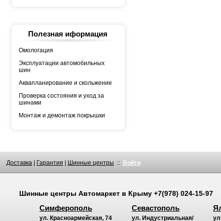
YOKOHAMA
АШК
БЕЛШИНА
Грузовая автошина
КАМА
Полезная иформация
Росава
Омологация
Эксплуатации автомобильных
шин
Аквапланирование и скольжение
Проверка состояния и уход за
шинами
Монтаж и демонтаж покрышки
Доставка
|
Гарантия
|
Шинные центры
::
Войти
Шинные центры
Автомаркет
в Крыму
+7(978) 024-15-97
Симферополь
Севастополь
Я
ул. Красноармейская, 74
ул. Индустриальная/
ул