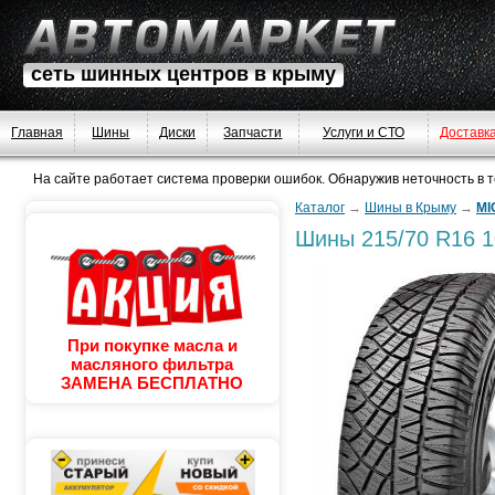
сеть шинных центров в крыму
Главная
Шины
Диски
Запчасти
Услуги и СТО
Доставк
На сайте работает система проверки ошибок. Обнаружив неточность в тек
Каталог
→
Шины в Крыму
→
MI
Шины
215/70 R16 
При покупке масла и
масляного фильтра
ЗАМЕНА БЕСПЛАТНО