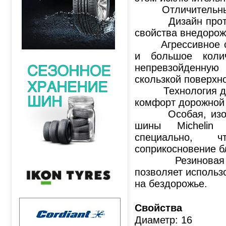
Отличительные 
Дизайн протект
свойства внедоро
Агрессивное стр
и большое колич
непревзойденну
скользкой поверхно
Технология диза
комфорт дорожной
Особая, изогну
шины Michelin 
специально, ч
соприкосновение б
Резиновая сметь
позволяет использо
на бездорожье.
Свойства
Диаметр: 16