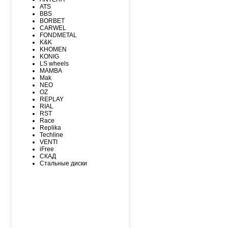
MAXXIS
ATS
MICHELIN
BBS
MIRAGE
BORBET
NEXEN
CARWEL
NITTO
FONDMETAL
NOKIAN
K&K
NOKIAN NORDMAN
KHOMEN
Nordman Nordman
KONIG
ONYX
LS wheels
PACE
MAMBA
PIRELLI
Mak
PIRELLI Formula
NEO
ROADCRUZA
OZ
ROADKING
REPLAY
ROADMARCH
RIAL
ROADSTONE
RST
ROTALLA
Race
SAILUN
Replika
SATOYA
Techline
SONIX
VENTI
SUNFULL
iFree
TIGAR
СКАД
TORERO
Стальные диски
TORQUE
TOURADOR
TOYO
TRACMAX
TRIANGLE
TUNGA
VIATTI
VREDЕSTEIN
WESTLAKE