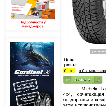
Подробности у
менеджеров
+
увеличить
Цена
розн.:
0 шт.
в 0-х магазин
Michelin Latitu
4x4, сочетающа
бездорожья и комф
этом исключительн