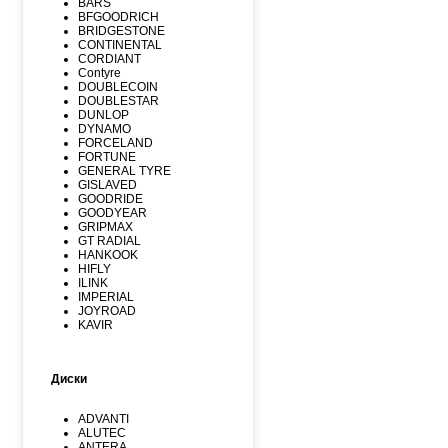
BARS
BFGOODRICH
BRIDGESTONE
CONTINENTAL
CORDIANT
Contyre
DOUBLECOIN
DOUBLESTAR
DUNLOP
DYNAMO
FORCELAND
FORTUNE
GENERAL TYRE
GISLAVED
GOODRIDE
GOODYEAR
GRIPMAX
GT RADIAL
HANKOOK
HIFLY
ILINK
IMPERIAL
JOYROAD
KAVIR
KUMHO
Kormoran
LANDSPIDER
Диски
LAUFENN
LEAO
LINGLONG
ADVANTI
MARSHAL
ALUTEC
MATADOR
ANTERA