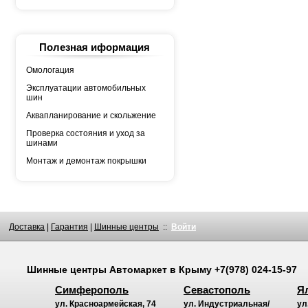
АШК
БЕЛШИНА
Грузовая автошина
КАМА
Росава
Полезная иформация
Омологация
Эксплуатации автомобильных
шин
Аквапланирование и скольжение
Проверка состояния и уход за
шинами
Монтаж и демонтаж покрышки
Доставка
|
Гарантия
|
Шинные центры
::
Войти
Шинные центры
Автомаркет
в Крыму
+7(978) 024-15-97
Симферополь
Севастополь
Я
ул. Красноармейская, 74
ул. Индустриальная/
ул