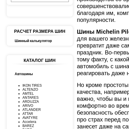
совершенствовалис
благодаря им, ком
популярности.
Шины Michelin Pil
РАСЧЕТ РАЗМЕРА ШИН
для вашего железн
Шинный калькулятор
превратит даже са
праздник. Во-перв
тому факту, с како
КАТАЛОГ ШИН
автомобиль с шинам
реагировать даже 
Автошины
Но кроме простоты
IKON TIRES
ALTENZO
качества, например
AMTEL
важно, чтобы вы и
ANTARES
ARDUZZA
комфортно во врем
ARIVO
ATLANDER
безопасность обес
ATTAR
AVATYRE
про страх перед по
Accelera
занесет даже на с
BAREZ