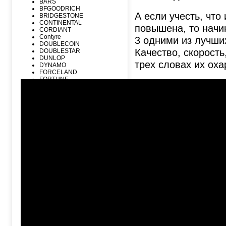
BARS
BFGOODRICH
А если учесть, что
BRIDGESTONE
CONTINENTAL
повышена, то начин
CORDIANT
Contyre
3 одними из лучших
DOUBLECOIN
Качество, скорость
DOUBLESTAR
DUNLOP
трех словах их оха
DYNAMO
FORCELAND
FORTUNE
GENERAL TYRE
GISLAVED
GOODRIDE
GOODYEAR
GRIPMAX
GT RADIAL
HANKOOK
HIFLY
ILINK
JOYROAD
KAVIR
KUMHO
Kormoran
LANDSPIDER
LAUFENN
Диски
LEAO
LINGLONG
MARSHAL
ADVANTI
MATADOR
ALUTEC
MAXXIS
ANTERA