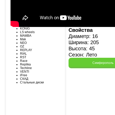
MICHELIN
ATS
MIRAGE
BBS
NEXEN
BORBET
NITTO
CARWEL
NOKIAN
FONDMETAL
NOKIAN NORDMAN
K&K
Nordman Nordman
KHOMEN
ONYX
KONIG
Свойства
PACE
LS wheels
PIRELLI
Диаметр: 16
MAMBA
PIRELLI Formula
Mak
ROADCRUZA
Ширина: 205
NEO
ROADKING
OZ
Высота: 45
ROADMARCH
REPLAY
ROADSTONE
Сезон: Лето
RIAL
ROTALLA
RST
SAILUN
Race
SATOYA
Симферополь
Replika
SONIX
Techline
SUNFULL
VENTI
TIGAR
iFree
TORERO
СКАД
TORQUE
Стальные диски
TOURADOR
TOYO
TRACMAX
TRIANGLE
TUNGA
VIATTI
VREDЕSTEIN
WESTLAKE
YOKOHAMA