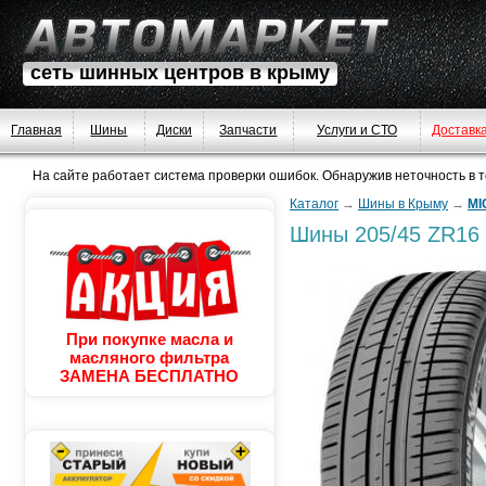
сеть шинных центров в крыму
Главная
Шины
Диски
Запчасти
Услуги и СТО
Доставк
На сайте работает система проверки ошибок. Обнаружив неточность в тек
Каталог
→
Шины в Крыму
→
MI
Шины
205/45 ZR16
При покупке масла и
масляного фильтра
ЗАМЕНА БЕСПЛАТНО