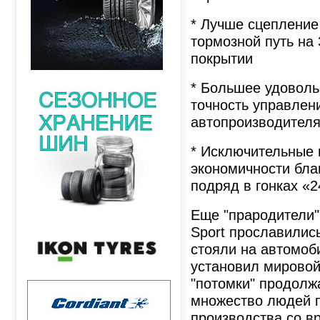
* Лучше сцепление 
тормозной путь на
покрытии
* Большее удоволь
точность управлен
автопроизводител
* Исключительные 
экономичности бла
подряд в гонках «2
Еще "прародители" 
Sport прославилис
стояли на автомоби
установил мировой 
"потомки" продолж
множество людей п
производства со в