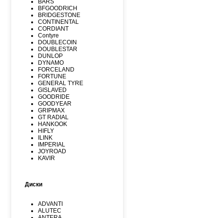
BARS
BFGOODRICH
BRIDGESTONE
CONTINENTAL
CORDIANT
Contyre
DOUBLECOIN
DOUBLESTAR
DUNLOP
DYNAMO
FORCELAND
FORTUNE
GENERAL TYRE
GISLAVED
GOODRIDE
GOODYEAR
GRIPMAX
GT RADIAL
HANKOOK
HIFLY
ILINK
IMPERIAL
JOYROAD
KAVIR
KUMHO
Kormoran
LANDSPIDER
Диски
LAUFENN
LEAO
LINGLONG
ADVANTI
MARSHAL
ALUTEC
MATADOR
ANTERA