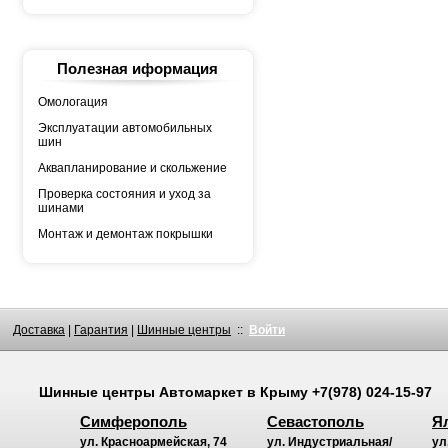
YOKOHAMA
АШК
БЕЛШИНА
Грузовая автошина
КАМА
Полезная иформация
Росава
Омологация
Эксплуатации автомобильных
шин
Аквапланирование и скольжение
Проверка состояния и уход за
шинами
Монтаж и демонтаж покрышки
Доставка
|
Гарантия
|
Шинные центры
::
Войти
Шинные центры
Автомаркет
в Крыму
+7(978) 024-15-97
Симферополь
Севастополь
Я
ул. Красноармейская, 74
ул. Индустриальная/
ул