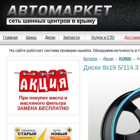
сеть шинных центров в крыму
Главная
Шины
Диски
Запчасти
Услуги и СТО
Доставк
На сайте работает система проверки ошибок. Обнаружив неточность в тек
Каталог
→
Диски
→
KONIG
→
8
Диски
8x19 5/114.3
При покупке масла и
масляного фильтра
ЗАМЕНА БЕСПЛАТНО