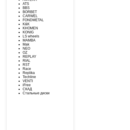
MAXXIS
ATS
MICHELIN
BBS
MIRAGE
BORBET
NEXEN
CARWEL
NITTO
FONDMETAL
NOKIAN
K&K
NOKIAN NORDMAN
KHOMEN
Nordman Nordman
KONIG
ONYX
LS wheels
PACE
MAMBA
PIRELLI
Mak
PIRELLI Formula
NEO
ROADCRUZA
OZ
ROADKING
REPLAY
ROADMARCH
RIAL
ROADSTONE
RST
ROTALLA
Race
SAILUN
Replika
SATOYA
Techline
SONIX
VENTI
SUNFULL
iFree
TIGAR
СКАД
TORERO
Стальные диски
TORQUE
TOURADOR
TOYO
TRACMAX
TRIANGLE
TUNGA
VIATTI
VREDЕSTEIN
WESTLAKE