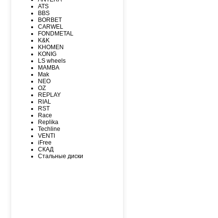
MAXXIS
ATS
MICHELIN
BBS
MIRAGE
BORBET
NEXEN
CARWEL
NITTO
FONDMETAL
NOKIAN
K&K
NOKIAN NORDMAN
KHOMEN
Nordman Nordman
KONIG
ONYX
LS wheels
PACE
MAMBA
PIRELLI
Mak
PIRELLI Formula
NEO
ROADCRUZA
OZ
ROADKING
REPLAY
ROADMARCH
RIAL
ROADSTONE
RST
ROTALLA
Race
SAILUN
Replika
SATOYA
Techline
SONIX
VENTI
SUNFULL
iFree
TIGAR
СКАД
TORERO
Стальные диски
TORQUE
TOURADOR
TOYO
TRACMAX
TRIANGLE
TUNGA
VIATTI
VREDЕSTEIN
WESTLAKE