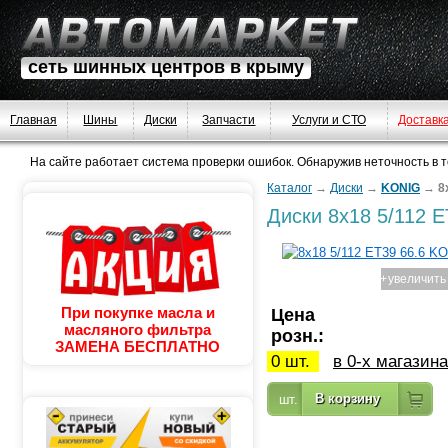
сеть шинных центров в крыму
Главная
Шины
Диски
Запчасти
Услуги и СТО
Доставк
На сайте работает система проверки ошибок. Обнаружив неточность в тек
Каталог
→
Диски
→
KONIG
→
8
Диски
8x18 5/112 
+
увеличить
При покупке масла и
Цена
масляного фильтра
розн.:
ЗАМЕНА БЕСПЛАТНО
0 шт.
в 0-х магазин