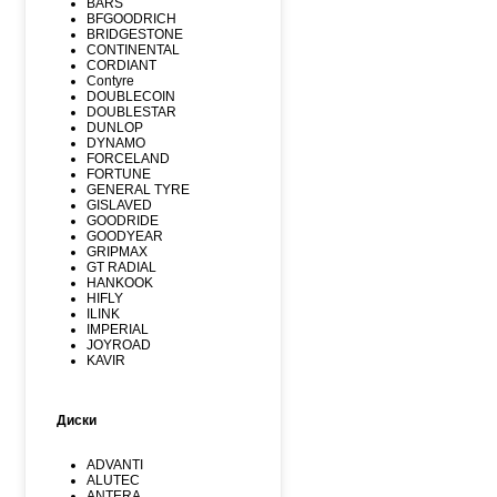
BARS
BFGOODRICH
BRIDGESTONE
CONTINENTAL
CORDIANT
Contyre
DOUBLECOIN
DOUBLESTAR
DUNLOP
DYNAMO
FORCELAND
FORTUNE
GENERAL TYRE
GISLAVED
GOODRIDE
GOODYEAR
GRIPMAX
GT RADIAL
HANKOOK
HIFLY
ILINK
IMPERIAL
JOYROAD
KAVIR
KUMHO
Kormoran
LANDSPIDER
Диски
LAUFENN
LEAO
LINGLONG
ADVANTI
MARSHAL
ALUTEC
MATADOR
ANTERA