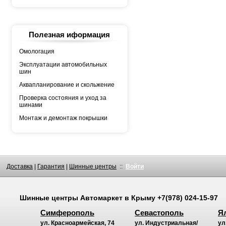
YOKOHAMA
АШК
БЕЛШИНА
Грузовая автошина
КАМА
Полезная иформация
Росава
Омологация
Эксплуатации автомобильных
шин
Аквапланирование и скольжение
Проверка состояния и уход за
шинами
Монтаж и демонтаж покрышки
Доставка
|
Гарантия
|
Шинные центры
::
Войти
Шинные центры
Автомаркет
в Крыму
+7(978) 024-15-97
Симферополь
Севастополь
Я
ул. Красноармейская, 74
ул. Индустриальная/
ул