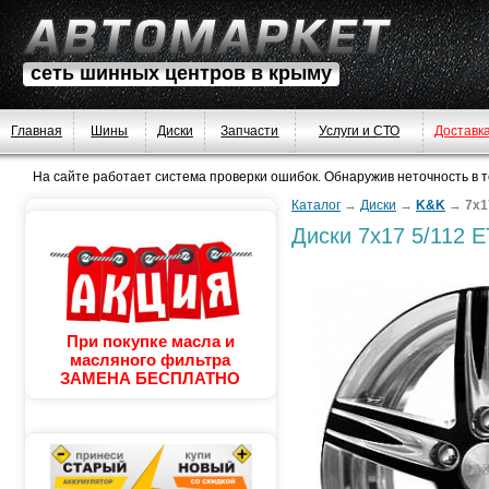
сеть шинных центров в крыму
Главная
Шины
Диски
Запчасти
Услуги и СТО
Доставк
На сайте работает система проверки ошибок. Обнаружив неточность в тек
Каталог
→
Диски
→
K&K
→
7x1
Диски
7x17 5/112 E
При покупке масла и
масляного фильтра
ЗАМЕНА БЕСПЛАТНО