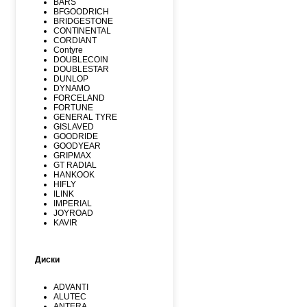
BARS
BFGOODRICH
BRIDGESTONE
CONTINENTAL
CORDIANT
Contyre
DOUBLECOIN
DOUBLESTAR
DUNLOP
DYNAMO
FORCELAND
FORTUNE
GENERAL TYRE
GISLAVED
GOODRIDE
GOODYEAR
GRIPMAX
GT RADIAL
HANKOOK
HIFLY
ILINK
IMPERIAL
JOYROAD
KAVIR
KUMHO
Kormoran
LANDSPIDER
Диски
LAUFENN
LEAO
LINGLONG
ADVANTI
MARSHAL
ALUTEC
MATADOR
ANTERA