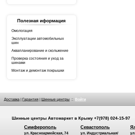
YOKOHAMA
АШК
БЕЛШИНА
Грузовая автошина
КАМА
Полезная иформация
Росава
Омологация
Эксплуатации автомобильных
шин
Аквапланирование и скольжение
Проверка состояния и уход за
шинами
Монтаж и демонтаж покрышки
Доставка
|
Гарантия
|
Шинные центры
::
Войти
Шинные центры
Автомаркет
в Крыму
+7(978) 024-15-97
Симферополь
Севастополь
Я
ул. Красноармейская, 74
ул. Индустриальная/
ул