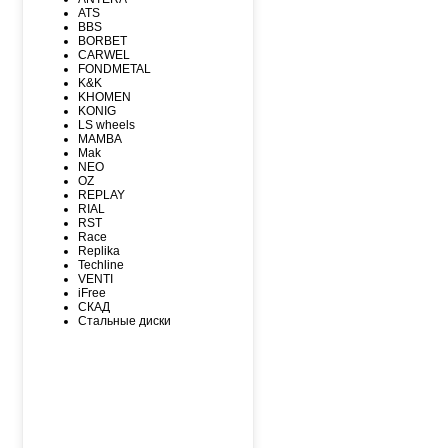
MAXXIS
ATS
MICHELIN
BBS
MIRAGE
BORBET
NEXEN
CARWEL
NITTO
FONDMETAL
NOKIAN
K&K
NOKIAN NORDMAN
KHOMEN
Nordman Nordman
KONIG
ONYX
LS wheels
PACE
MAMBA
PIRELLI
Mak
PIRELLI Formula
NEO
ROADCRUZA
OZ
ROADKING
REPLAY
ROADMARCH
RIAL
ROADSTONE
RST
ROTALLA
Race
SAILUN
Replika
SATOYA
Techline
SONIX
VENTI
SUNFULL
iFree
TIGAR
СКАД
TORERO
Стальные диски
TORQUE
TOURADOR
TOYO
TRACMAX
TRIANGLE
TUNGA
VIATTI
VREDЕSTEIN
WESTLAKE