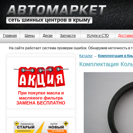
сеть шинных центров в крыму
Главная
Шины
Диски
Запчасти
Услуги и СТО
Доставк
На сайте работает система проверки ошибок. Обнаружив неточность в тек
Каталог
→
Комплектация в Кр
Комплектация
Коль
При покупке масла и
масляного фильтра
ЗАМЕНА БЕСПЛАТНО