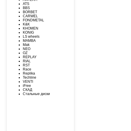
MAXXIS
ATS
MICHELIN
BBS
MIRAGE
BORBET
NEXEN
CARWEL
NITTO
FONDMETAL
NOKIAN
K&K
NOKIAN NORDMAN
KHOMEN
Nordman Nordman
KONIG
ONYX
LS wheels
PACE
MAMBA
PIRELLI
Mak
PIRELLI Formula
NEO
ROADCRUZA
OZ
ROADKING
REPLAY
ROADMARCH
RIAL
ROADSTONE
RST
ROTALLA
Race
SAILUN
Replika
SATOYA
Techline
SONIX
VENTI
SUNFULL
iFree
TIGAR
СКАД
TORERO
Стальные диски
TORQUE
TOURADOR
TOYO
TRACMAX
TRIANGLE
TUNGA
VIATTI
VREDЕSTEIN
WESTLAKE