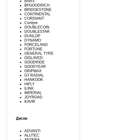
BARS
BFGOODRICH
BRIDGESTONE
CONTINENTAL
CORDIANT
Contyre
DOUBLECOIN
DOUBLESTAR
DUNLOP
DYNAMO
FORCELAND
FORTUNE
GENERAL TYRE
GISLAVED
GOODRIDE
GOODYEAR
GRIPMAX
GT RADIAL
HANKOOK
HIFLY
ILINK
IMPERIAL
JOYROAD
KAVIR
KUMHO
Kormoran
LANDSPIDER
Диски
LAUFENN
LEAO
LINGLONG
ADVANTI
MARSHAL
ALUTEC
MATADOR
ANTERA