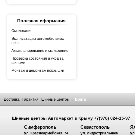
YOKOHAMA
АШК
БЕЛШИНА
Грузовая автошина
КАМА
Полезная иформация
Росава
Омологация
Эксплуатации автомобильных
шин
Аквапланирование и скольжение
Проверка состояния и уход за
шинами
Монтаж и демонтаж покрышки
Доставка
|
Гарантия
|
Шинные центры
::
Войти
Шинные центры
Автомаркет
в Крыму
+7(978) 024-15-97
Симферополь
Севастополь
Я
ул. Красноармейская, 74
ул. Индустриальная/
ул