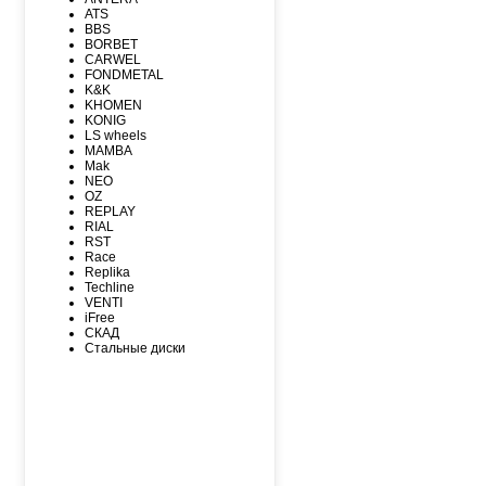
MAXXIS
ATS
MICHELIN
BBS
MIRAGE
BORBET
NEXEN
CARWEL
NITTO
FONDMETAL
NOKIAN
K&K
NOKIAN NORDMAN
KHOMEN
Nordman Nordman
KONIG
ONYX
LS wheels
PACE
MAMBA
PIRELLI
Mak
PIRELLI Formula
NEO
ROADCRUZA
OZ
ROADKING
REPLAY
ROADMARCH
RIAL
ROADSTONE
RST
ROTALLA
Race
SAILUN
Replika
SATOYA
Techline
SONIX
VENTI
SUNFULL
iFree
TIGAR
СКАД
TORERO
Стальные диски
TORQUE
TOURADOR
TOYO
TRACMAX
TRIANGLE
TUNGA
VIATTI
VREDЕSTEIN
WESTLAKE