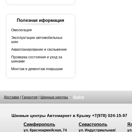
YOKOHAMA
АШК
БЕЛШИНА
Грузовая автошина
КАМА
Полезная иформация
Росава
Омологация
Эксплуатации автомобильных
шин
Аквапланирование и скольжение
Проверка состояния и уход за
шинами
Монтаж и демонтаж покрышки
Доставка
|
Гарантия
|
Шинные центры
::
Войти
Шинные центры
Автомаркет
в Крыму
+7(978) 024-15-97
Симферополь
Севастополь
Я
ул. Красноармейская, 74
ул. Индустриальная/
ул