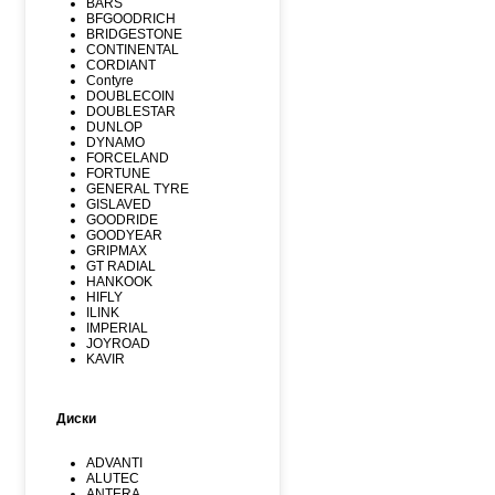
BARS
BFGOODRICH
BRIDGESTONE
CONTINENTAL
CORDIANT
Contyre
DOUBLECOIN
DOUBLESTAR
DUNLOP
DYNAMO
FORCELAND
FORTUNE
GENERAL TYRE
GISLAVED
GOODRIDE
GOODYEAR
GRIPMAX
GT RADIAL
HANKOOK
HIFLY
ILINK
IMPERIAL
JOYROAD
KAVIR
KUMHO
Kormoran
LANDSPIDER
Диски
LAUFENN
LEAO
LINGLONG
ADVANTI
MARSHAL
ALUTEC
MATADOR
ANTERA