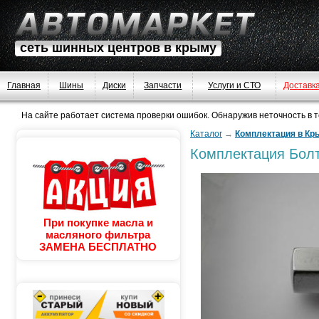
сеть шинных центров в крыму
Главная
Шины
Диски
Запчасти
Услуги и СТО
Доставк
На сайте работает система проверки ошибок. Обнаружив неточность в тек
Каталог
→
Комплектация в Кр
Комплектация
Болт
При покупке масла и
масляного фильтра
ЗАМЕНА БЕСПЛАТНО