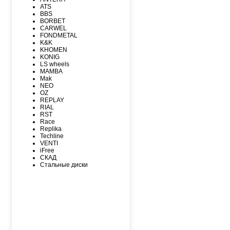
MAXXIS
ATS
MICHELIN
BBS
MIRAGE
BORBET
NEXEN
CARWEL
NITTO
FONDMETAL
NOKIAN
K&K
NOKIAN NORDMAN
KHOMEN
Nordman Nordman
KONIG
ONYX
LS wheels
PACE
MAMBA
PIRELLI
Mak
PIRELLI Formula
NEO
ROADCRUZA
OZ
ROADKING
REPLAY
ROADMARCH
RIAL
ROADSTONE
RST
ROTALLA
Race
SAILUN
Replika
SATOYA
Techline
SONIX
VENTI
SUNFULL
iFree
TIGAR
СКАД
TORERO
Стальные диски
TORQUE
TOURADOR
TOYO
TRACMAX
TRIANGLE
TUNGA
VIATTI
VREDЕSTEIN
WESTLAKE