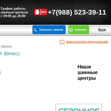
График работы
+7(988) 523-39-11
шинных центров
с 09:00 до 20:00
Заказать звонок
Корзина
Вход
Книга жалоб и предложений
K Bimecc
K Bimecc
Наши
х
шинные
центры