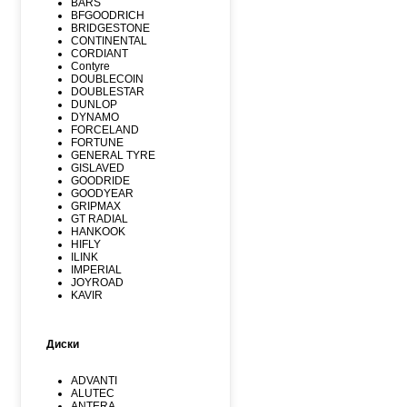
BARS
BFGOODRICH
BRIDGESTONE
CONTINENTAL
CORDIANT
Contyre
DOUBLECOIN
DOUBLESTAR
DUNLOP
DYNAMO
FORCELAND
FORTUNE
GENERAL TYRE
GISLAVED
GOODRIDE
GOODYEAR
GRIPMAX
GT RADIAL
HANKOOK
HIFLY
ILINK
IMPERIAL
JOYROAD
KAVIR
KUMHO
Kormoran
LANDSPIDER
Диски
LAUFENN
LEAO
LINGLONG
ADVANTI
MARSHAL
ALUTEC
MATADOR
ANTERA