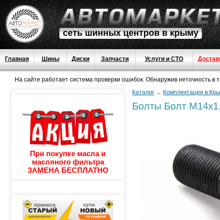
сеть шинных центров в крыму
Главная
Шины
Диски
Запчасти
Услуги и СТО
Достав
На сайте работает система проверки ошибок. Обнаружив неточность в тек
Каталог
→
Комплектация в Кр
Болты
Болт М14x1.
При покупке масла и
масляного фильтра
ЗАМЕНА БЕСПЛАТНО