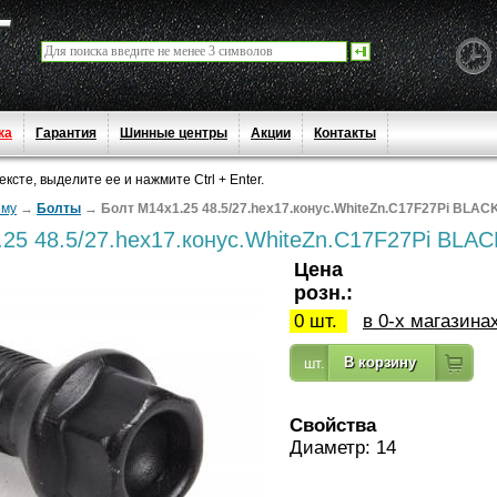
ка
Гарантия
Шинные центры
Акции
Контакты
сте, выделите ее и нажмите Ctrl + Enter.
ыму
→
Болты
→
Болт М14x1.25 48.5/27.heх17.конус.WhiteZn.C17F27Pi BLAC
25 48.5/27.heх17.конус.WhiteZn.C17F27Pi BLAC
Цена
розн.:
0 шт.
в 0-х магазина
Свойства
Диаметр: 14