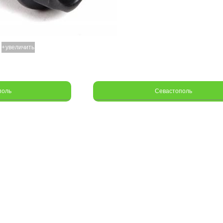
+
увеличить
поль
Севастополь