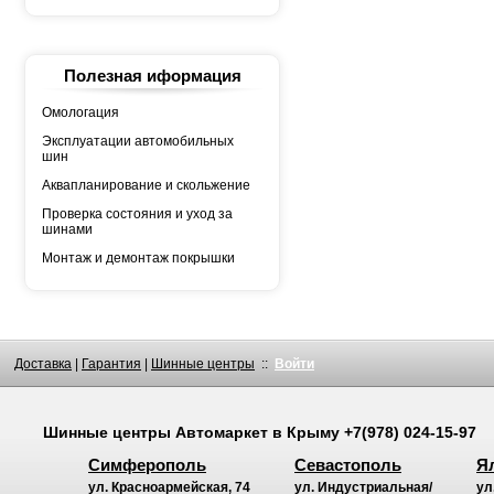
YOKOHAMA
АШК
БЕЛШИНА
Грузовая автошина
КАМА
Полезная иформация
Росава
Омологация
Эксплуатации автомобильных
шин
Аквапланирование и скольжение
Проверка состояния и уход за
шинами
Монтаж и демонтаж покрышки
Доставка
|
Гарантия
|
Шинные центры
::
Войти
Шинные центры
Автомаркет
в Крыму
+7(978) 024-15-97
Симферополь
Севастополь
Я
ул. Красноармейская, 74
ул. Индустриальная/
ул