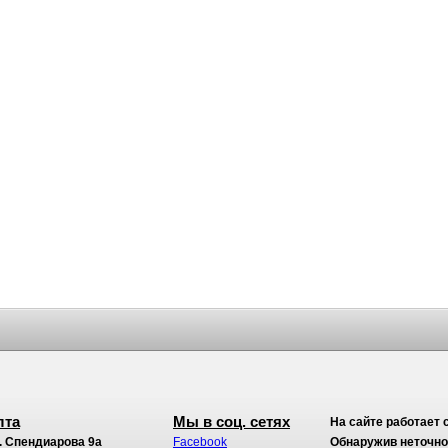
лта
Мы в соц. сетях
На сайте работает 
. Спендиарова 9а
Facebook
Обнаружив неточност