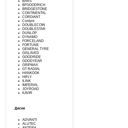
BARS
BFGOODRICH
BRIDGESTONE
CONTINENTAL
CORDIANT
Contyre
DOUBLECOIN
DOUBLESTAR
DUNLOP
DYNAMO
FORCELAND
FORTUNE
GENERAL TYRE
GISLAVED
GOODRIDE
GOODYEAR
GRIPMAX
GT RADIAL
HANKOOK
HIFLY
ILINK
IMPERIAL
JOYROAD
KAVIR
KUMHO
Kormoran
LANDSPIDER
Диски
LAUFENN
LEAO
LINGLONG
ADVANTI
MARSHAL
ALUTEC
MATADOR
ANTERA