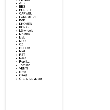
MAXXIS
ATS
MICHELIN
BBS
MIRAGE
BORBET
NEXEN
CARWEL
NITTO
FONDMETAL
NOKIAN
K&K
NOKIAN NORDMAN
KHOMEN
Nordman Nordman
KONIG
ONYX
LS wheels
PACE
MAMBA
PIRELLI
Mak
PIRELLI Formula
NEO
ROADCRUZA
OZ
ROADKING
REPLAY
ROADMARCH
RIAL
ROADSTONE
RST
ROTALLA
Race
SAILUN
Replika
SATOYA
Techline
SONIX
VENTI
SUNFULL
iFree
TIGAR
СКАД
TORERO
Стальные диски
TORQUE
TOURADOR
TOYO
TRACMAX
TRIANGLE
TUNGA
VIATTI
VREDЕSTEIN
WESTLAKE