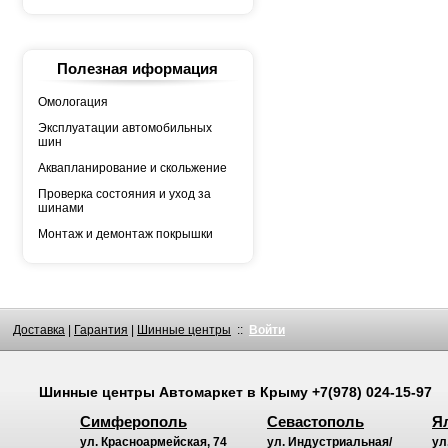
YOKOHAMA
АШК
БЕЛШИНА
Грузовая автошина
КАМА
Полезная иформация
Росава
Омологация
Эксплуатации автомобильных
шин
Аквапланирование и скольжение
Проверка состояния и уход за
шинами
Монтаж и демонтаж покрышки
Доставка
|
Гарантия
|
Шинные центры
::
Войти
Шинные центры
Автомаркет
в Крыму
+7(978) 024-15-97
Симферополь
Севастополь
Я
ул. Красноармейская, 74
ул. Индустриальная/
ул