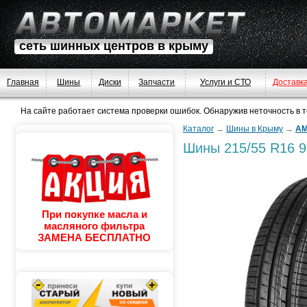
сеть шинных центров в крыму
Главная
Шины
Диски
Запчасти
Услуги и СТО
Доставк
На сайте работает система проверки ошибок. Обнаружив неточность в тек
Каталог
→
Шины в Крыму
→
AM
Шины
215/55 R16 
При покупке масла и
масляного фильтра
ЗАМЕНА БЕСПЛАТНО