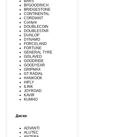
BARS
BFGOODRICH
BRIDGESTONE
CONTINENTAL
CORDIANT
Contyre
DOUBLECOIN
DOUBLESTAR
DUNLOP
DYNAMO
FORCELAND
FORTUNE
GENERAL TYRE
GISLAVED
GOODRIDE
GOODYEAR
GRIPMAX
GT RADIAL
HANKOOK
HIFLY
ILINK
JOYROAD
KAVIR
KUMHO
Kormoran
LANDSPIDER
LAUFENN
Диски
LEAO
LINGLONG
MARSHAL
ADVANTI
MATADOR
ALUTEC
MAXXIS
ANTERA