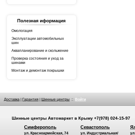
АШК
БЕЛШИНА
Грузовая автошина
КАМА
Росава
Полезная иформация
Омологация
Эксплуатации автомобильных
шин
Аквапланирование и скольжение
Проверка состояния и уход за
шинами
Монтаж и демонтаж покрышки
Доставка
|
Гарантия
|
Шинные центры
::
Войти
Шинные центры
Автомаркет
в Крыму
+7(978) 024-15-97
Симферополь
Севастополь
Я
ул. Красноармейская, 74
ул. Индустриальная/
ул