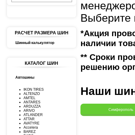
менеджеро
Выберите 
*Акция пров
РАСЧЕТ РАЗМЕРА ШИН
наличии тов
Шинный калькулятор
** Сроки пр
КАТАЛОГ ШИН
решению орг
Автошины
Наши ши
IKON TIRES
ALTENZO
AMTEL
ANTARES
ARDUZZA
Симферополь
ARIVO
ATLANDER
ATTAR
AVATYRE
Accelera
BAREZ