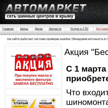
сеть шинных центров в крыму
Главная
Шины
Диски
Запчасти
Услуги и СТО
Доставк
На сайте работает система проверки ошибок. Обнаружив неточность в тек
Акция "Бе
С 1 марта 
При покупке масла и
приобрет
масляного фильтра
ЗАМЕНА БЕСПЛАТНО
Что входи
шиномонт