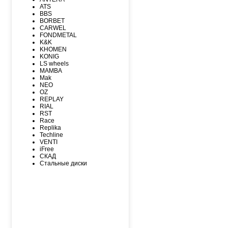
MICHELIN
ATS
MIRAGE
BBS
NEXEN
BORBET
NITTO
CARWEL
NOKIAN
FONDMETAL
NOKIAN NORDMAN
K&K
Nordman Nordman
KHOMEN
ONYX
KONIG
PACE
LS wheels
PIRELLI
MAMBA
PIRELLI Formula
Mak
ROADCRUZA
NEO
ROADKING
OZ
ROADMARCH
REPLAY
ROADSTONE
RIAL
ROTALLA
RST
SAILUN
Race
SATOYA
Replika
SONIX
Techline
SUNFULL
VENTI
TIGAR
iFree
TORERO
СКАД
TORQUE
Стальные диски
TOURADOR
TOYO
TRACMAX
TRIANGLE
TUNGA
VIATTI
VREDЕSTEIN
WESTLAKE
YOKOHAMA