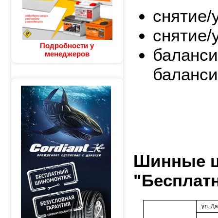
снятие/
снятие/
Подробности у
балансир
менеджеров
баланси
Шинные ц
"Бесплат
ул. Д