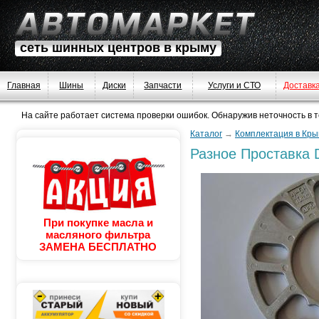
сеть шинных центров в крыму
Главная
Шины
Диски
Запчасти
Услуги и СТО
Доставк
На сайте работает система проверки ошибок. Обнаружив неточность в тек
Каталог
→
Комплектация в Кры
Разное
Проставка 
При покупке масла и
масляного фильтра
ЗАМЕНА БЕСПЛАТНО