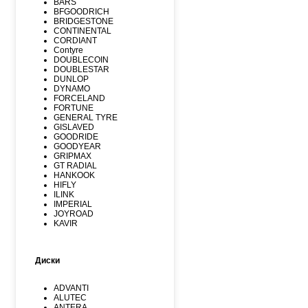
BARS
BFGOODRICH
BRIDGESTONE
CONTINENTAL
CORDIANT
Contyre
DOUBLECOIN
DOUBLESTAR
DUNLOP
DYNAMO
FORCELAND
FORTUNE
GENERAL TYRE
GISLAVED
GOODRIDE
GOODYEAR
GRIPMAX
GT RADIAL
HANKOOK
HIFLY
ILINK
IMPERIAL
JOYROAD
KAVIR
KUMHO
Kormoran
LANDSPIDER
Диски
LAUFENN
LEAO
LINGLONG
ADVANTI
MARSHAL
ALUTEC
MATADOR
ANTERA