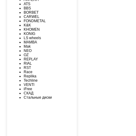
MAXXIS
ATS
MICHELIN
BBS
MIRAGE
BORBET
NEXEN
CARWEL
NITTO
FONDMETAL
NOKIAN
K&K
NOKIAN NORDMAN
KHOMEN
Nordman Nordman
KONIG
ONYX
LS wheels
PACE
MAMBA
PIRELLI
Mak
PIRELLI Formula
NEO
ROADCRUZA
OZ
ROADKING
REPLAY
ROADMARCH
RIAL
ROADSTONE
RST
ROTALLA
Race
SAILUN
Replika
SATOYA
Techline
SONIX
VENTI
SUNFULL
iFree
TIGAR
СКАД
TORERO
Стальные диски
TORQUE
TOURADOR
TOYO
TRACMAX
TRIANGLE
TUNGA
VIATTI
VREDЕSTEIN
WESTLAKE