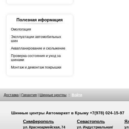
YOKOHAMA
АШК
БЕЛШИНА
Грузовая автошина
КАМА
Полезная иформация
Росава
Омологация
Эксплуатации автомобильных
шин
Аквапланирование и скольжение
Проверка состояния и уход за
шинами
Монтаж и демонтаж покрышки
Доставка
|
Гарантия
|
Шинные центры
::
Войти
Шинные центры
Автомаркет
в Крыму
+7(978) 024-15-97
Симферополь
Севастополь
Я
ул. Красноармейская, 74
ул. Индустриальная/
ул